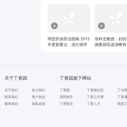
丙型肝炎防治指南 2015
张科宏教授：好的
年更新要点：流行病学
摘要就应该清晰有
和自然史
关于丁香园
丁香园旗下网站
关于我们
加入我们
丁香园
丁香园社区
丁当
联系我们
用户协议
用药助手
丁香公开课
丁香
服务项目
隐私政策
丁香医生
丁香人才
医院