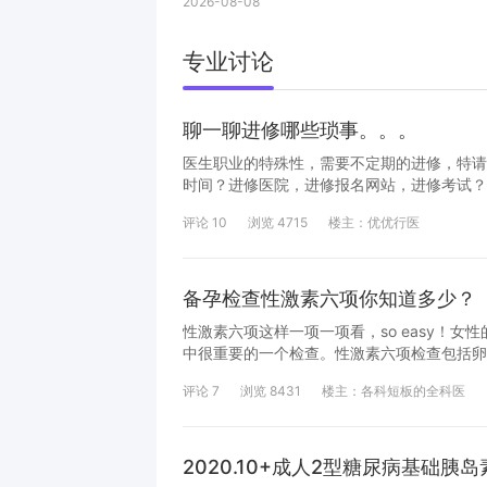
2026-08-08
专业讨论
聊一聊进修哪些琐事。。。
医生职业的特殊性，需要不定期的进修，特请
时间？进修医院，进修报名网站，进修考试？
能否有所收获？等等也可以说一下自己医院现
评论
10
浏览
4715
楼主：
优优行医
者，皆可有奖励，活动规则：需备注进修医院
备孕检查性激素六项你知道多少？
性激素六项这样一项一项看，so easy！
中很重要的一个检查。性激素六项检查包括卵泡
（P）、睾酮（T）、催乳素（PRL）。通
评论
7
浏览
8431
楼主：
各科短板的全科医
相关的疾病，从而为治疗不孕、顺利怀孕提供
怎么看懂这些数值代表的意义呢？图为性激素
白其中的意义的，想要解读检查结果，首先要
阶段，性激素值也是各
2020.10+成人2型糖尿病基础