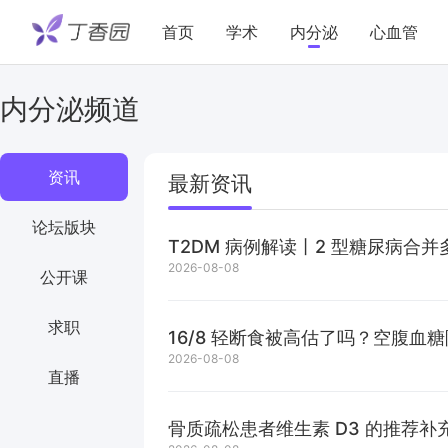
首页
学术
内分泌
心血管
内分泌频道
资讯
最新资讯
论坛版块
T2DM 病例解读丨2 型糖尿病
2026-08-08
公开课
求职
16/8 轻断食被高估了吗？空腹血糖降
2026-08-08
直播
骨质疏松患者维生素 D3 的推荐补