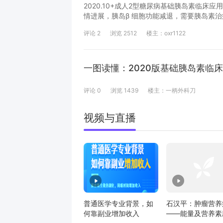
2020.10+成人2型糖尿病基础胰岛素临床应
情进展，胰岛β 细胞功能减退，需要胰岛素治
物之一，当前我国存在基础胰岛素治疗存在起
评论
2
浏览
2512
楼主：
oxr1122
础胰岛素在临床中的合理使用，我国部分内分泌
岛素临床应用中国专家指导建议》，基于循证
调整方法等做出推荐。本次修订针对基础胰岛
一图读懂：2020版基础胰岛素临
评论
0
浏览
1439
楼主：
一柄外科刀
视频与直播
普通医学专业背景，如
石汉平：肿瘤营养
何靠副业增加收入
——能量及营养素