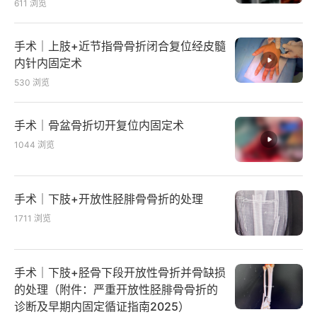
611
浏览
手术｜上肢+近节指骨骨折闭合复位经皮髓
内针内固定术
530
浏览
手术｜骨盆骨折切开复位内固定术
1044
浏览
手术｜下肢+开放性胫腓骨骨折的处理
1711
浏览
手术｜下肢+胫骨下段开放性骨折并骨缺损
的处理（附件：严重开放性胫腓骨骨折的
诊断及早期内固定循证指南2025）