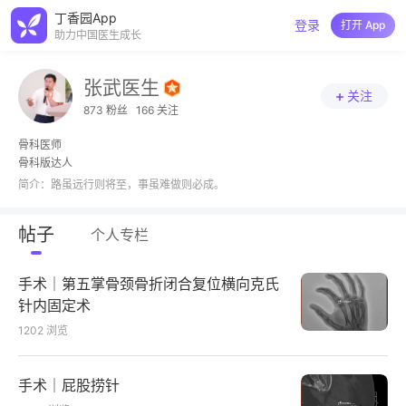
丁香园App
登录
打开 App
助力中国医生成长
张武医生
关注
873 粉丝
166 关注
骨科医师
骨科版达人
简介：
路虽远行则将至，事虽难做则必成。
帖子
个人专栏
手术｜第五掌骨颈骨折闭合复位横向克氏
针内固定术
1202
浏览
手术｜屁股捞针