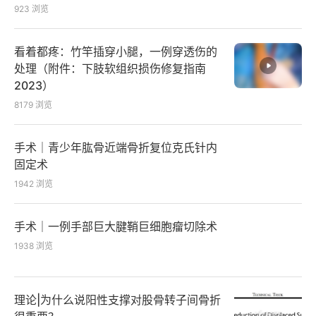
923
浏览
看着都疼：竹竿插穿小腿，一例穿透伤的
处理（附件：下肢软组织损伤修复指南
2023）
8179
浏览
手术｜青少年肱骨近端骨折复位克氏针内
固定术
1942
浏览
手术｜一例手部巨大腱鞘巨细胞瘤切除术
1938
浏览
理论|为什么说阳性支撑对股骨转子间骨折