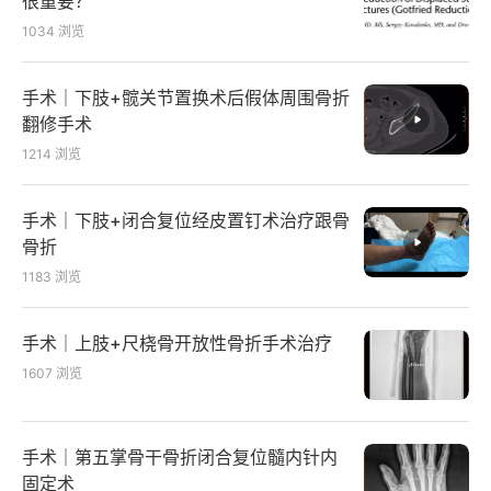
很重要？
1034
浏览
手术｜下肢+髋关节置换术后假体周围骨折
翻修手术
1214
浏览
手术｜下肢+闭合复位经皮置钉术治疗跟骨
骨折
1183
浏览
手术｜上肢+尺桡骨开放性骨折手术治疗
1607
浏览
手术｜第五掌骨干骨折闭合复位髓内针内
固定术