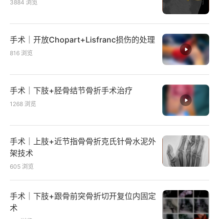
3884
浏览
手术｜开放Chopart+Lisfranc损伤的处理
816
浏览
手术｜下肢+胫骨结节骨折手术治疗
1268
浏览
手术｜上肢+近节指骨骨折克氏针骨水泥外
架技术
605
浏览
手术｜下肢+跟骨前突骨折切开复位内固定
术