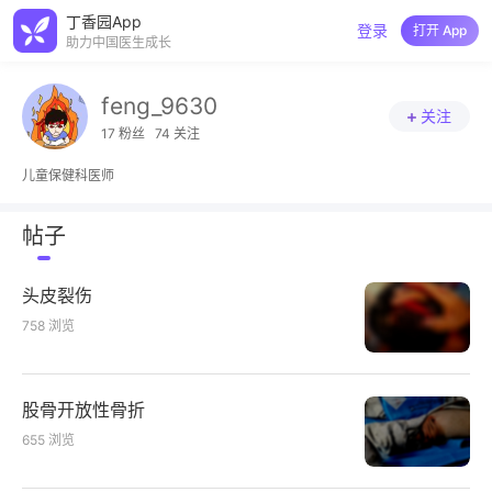
丁香园App
登录
打开 App
助力中国医生成长
feng_9630
关注
17 粉丝
74 关注
儿童保健科医师
帖子
头皮裂伤
758
浏览
股骨开放性骨折
655
浏览