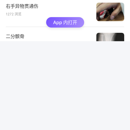
右手异物贯通伤
1272
浏览
App 内打开
二分髌骨
750
浏览
炎性息肉
464
浏览
颈部外伤
1662
浏览
老年男性憋喘