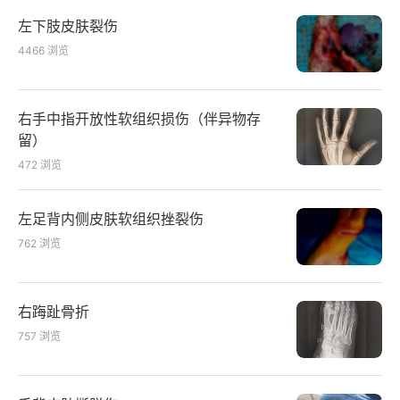
左下肢皮肤裂伤
4466
浏览
右手中指开放性软组织损伤（伴异物存
留）
472
浏览
左足背内侧皮肤软组织挫裂伤
762
浏览
右踇趾骨折
757
浏览