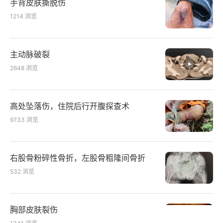
手背皮肤撕脱伤
1214
浏览
主动脉破裂
2648
浏览
高处坠落伤，住院后行开腹探查术
9733
浏览
右股骨粉碎性骨折，左股骨粗隆间骨折
532
浏览
胸部皮肤裂伤