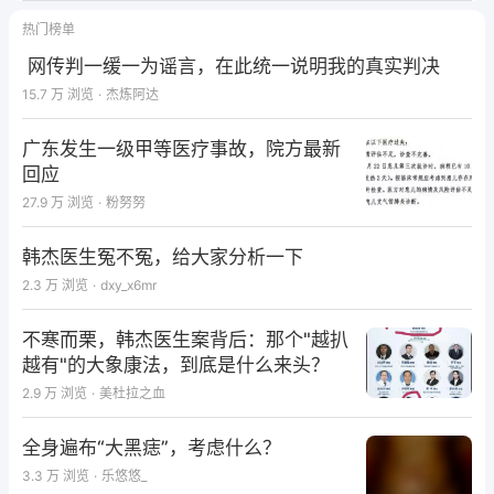
热门榜单
网传判一缓一为谣言，在此统一说明我的真实判决
15.7 万
浏览
·
杰炼阿达
广东发生一级甲等医疗事故，院方最新
回应
27.9 万
浏览
·
粉努努
韩杰医生冤不冤，给大家分析一下
2.3 万
浏览
·
dxy_x6mr
不寒而栗，韩杰医生案背后：那个"越扒
越有"的大象康法，到底是什么来头？
2.9 万
浏览
·
美杜拉之血
全身遍布“大黑痣”，考虑什么？
3.3 万
浏览
·
乐悠悠_