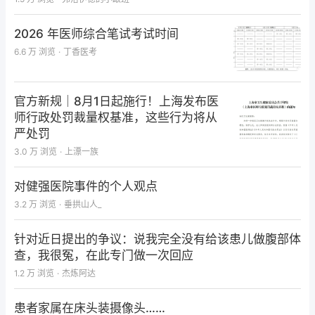
2026 年医师综合笔试考试时间
6.6 万
浏览
·
丁香医考
官方新规｜8月1日起施行！上海发布医
师行政处罚裁量权基准，这些行为将从
严处罚
3.0 万
浏览
·
上漂一族
对健强医院事件的个人观点
3.2 万
浏览
·
垂拱山人_
针对近日提出的争议：说我完全没有给该患儿做腹部体
查，我很冤，在此专门做一次回应
1.2 万
浏览
·
杰炼阿达
患者家属在床头装摄像头……