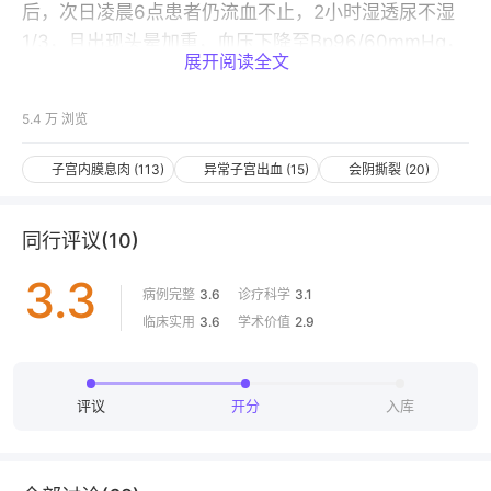
后，次日凌晨6点患者仍流血不止，2小时湿透尿不湿
1/3，且出现头晕加重，血压下降至Bp96/60mmHg，
展开阅读全文
心率101次/分。拟急诊诊刮术，报告了上级医生。术中
主任一同再次阴道检查竟发现距阴道口1.5cm处3点可
5.4 万
浏览
见3.5cm不规则裂伤，9点处0.5cm裂伤，宫腔内膜稍
厚，后壁可见息肉样赘生物。
子宫内膜息肉
(
113
)
异常子宫出血
(
15
)
会阴撕裂
(
20
)
同行评议
(
10
)
3.3
病例完整
3.6
诊疗科学
3.1
仅专业人士可见，请先登录
临床实用
3.6
学术价值
2.9
去登录
打开 App
评议
开分
入库