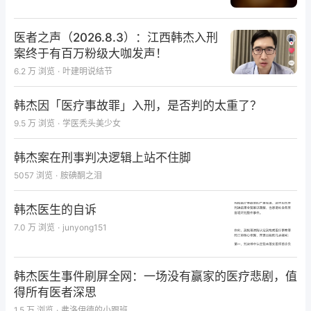
医者之声（2026.8.3）：江西韩杰入刑
案终于有百万粉级大咖发声！
6.2 万
浏览
·
叶建明说结节
韩杰因「医疗事故罪」入刑，是否判的太重了？
9.5 万
浏览
·
学医秃头美少女
韩杰案在刑事判决逻辑上站不住脚
5057
浏览
·
胺碘酮之泪
韩杰医生的自诉
7.0 万
浏览
·
junyong151
韩杰医生事件刷屏全网：一场没有赢家的医疗悲剧，值
得所有医者深思
1.5 万
浏览
·
弗洛伊德的小跟班