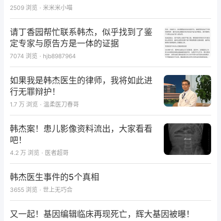
2509
浏览
·
米米米小喵
请丁香园帮忙联系韩杰，似乎找到了鉴
定专家与原告方是一体的证据
7074
浏览
·
hjb8987964
如果我是韩杰医生的律师，我将如此进
行无罪辩护！
1.7 万
浏览
·
温柔医刀春哥
韩杰案！患儿影像资料流出，大家看看
吧！
4.2 万
浏览
·
医者超哥
韩杰医生事件的5个真相
3655
浏览
·
世上无巧合
又一起！基因编辑临床再现死亡，辉大基因被曝！