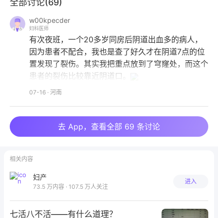
全部讨论(
69
)
起初看到B超结果有怀疑过是否是阴道裂伤我没有发
w00kpecder
妇科医师
现，因为内膜不是特别厚，查体时宫颈口没有明显血
有次夜班，一个20多岁同房后阴道出血多的病人，
块，只有少量血丝，旋转了窥器我没发现阴道裂口处，
因为患者不配合，我也是查了好久才在阴道7点的位
且患者并非同房后立即出现大出血，是下午4点出现流
置发现了裂伤。其实我把重点放到了穹窿处，而这个
血多，我就暂时排除该诊断。没想到最终还是我漏发现
患者的裂伤比较靠近阴道口。
了阴道裂伤。主任发现的那一刻真的很尴尬，以后这种
07-16
·
河南
病人还是要再仔细检查阴道面每个面都要检查到，避免
漏诊。
去 App，查看全部 69 条讨论
相关内容
妇产
进入
73.5 万内容 · 107.5 万人关注
七活八不活——有什么道理？