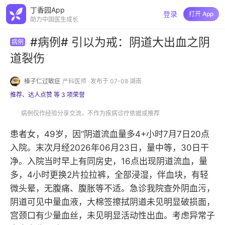
丁香园App
登录
打开 App
助力中国医生成长
#病例# 引以为戒：阴道大出血之阴
病例
道裂伤
榛子仁过敏症
产科医师
发布于 07-08·湖南
推荐、达人点赞 等 3 项荣誉
病例仅作经验分享交流，不作为疾病诊疗依据或推荐
患者女，49岁，因“阴道流血量多4+小时7月7日20点
入院。末次月经2026年06月23日，量中等，30日干
净。入院当时早上有同房史，16点出现阴道流血，量
多，4小时更换2片拉拉裤，全部浸湿，伴血块，有轻
微头晕，无腹痛、腹胀等不适。急诊我院查外阴血污，
阴道可见中量血液，大棉签擦拭阴道未见明显破损面，
宫颈口有少量血丝，未见明显活动性出血。考虑异常子