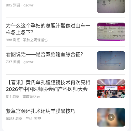
802
浏览
·
gsdwr
为什么这个孕妇的总胆汁酸像过山车一
样忽上忽下？
988
浏览
·
凌秋之明蝶者也
看图说话——是否双胎输血综合征？
737
浏览
·
gsdwr
【喜讯】黄氏单孔腹腔镜技术再次亮相
2026年中国医师协会妇产科医师大会
511
浏览
·
重庆黄达元
紧急宫颈环扎术还纳羊膜囊技巧
9058
浏览
·
产科_男神