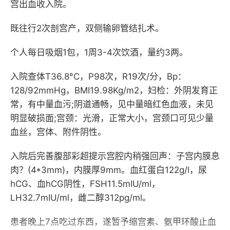
宫出血收入院。
既往行2次剖宫产，双侧输卵管结扎术。
个人每日吸烟1包，1周3-4次饮酒，量约3两。
入院查体T36.8°C，P98次，R19次/分，Bp：
128/92mmHg，BMI19.98Kg/m2，妇检：外阴发育正
常，有中量血污;阴道通畅，见中量暗红色血液，未见
明显破损面;宫颈：光滑，正常大小，宫颈口可见少量
血丝，宫体、附件阴性。
入院后完善腹部彩超提示宫腔内稍强回声：子宫内膜息
肉？(4*3mm)，内膜厚9mm。血红蛋白122g/l，尿
hCG、血hCG阴性，FSH11.5mIU/ml，
LH32.7mIU/ml，雌二醇312pg/ml。
患者晚上7点吃过东西，遂暂予缩宫素、氨甲环酸止血