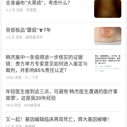
全身遍布“大黑痣”，考虑什么？
3.3 万
浏览
·
乐悠悠_
背部极品“蘑菇”🍄7年
2.9 万
浏览
·
医院喜洋洋
韩杰案中一条值得进一步核实的证据
链：患方单方专家意见如何进入鉴定与
裁判，并影响85%责任认定？
3585
浏览
·
人一个手
年轻医生做到这三点，可避免‘韩杰医生遭遇的医疗事
故罪’，这是我20年经验
7419
浏览
·
hlht胡海涛
又一起！基因编辑临床再现死亡，辉大基因被曝！
1.5 万
浏览
·
粉努努