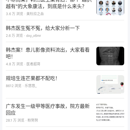
越有"的大象康法，到底是什么来头？
3.6 万
浏览
·
美杜拉之血
韩杰医生冤不冤，给大家分析一下
2.6 万
浏览
·
dxy_x6mr
韩杰案！患儿影像资料流出，大家看看
吧！
4.8 万
浏览
·
医者超哥
规培生连芒果都不配吃！
8612
浏览
·
乐悠悠_
广东发生一级甲等医疗事故，院方最新
回应
28.1 万
浏览
·
粉努努