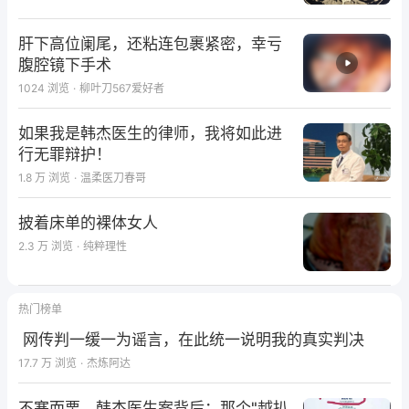
肝下高位阑尾，还粘连包裹紧密，幸亏
腹腔镜下手术
1024
浏览
·
柳叶刀567爱好者
如果我是韩杰医生的律师，我将如此进
行无罪辩护！
1.8 万
浏览
·
温柔医刀春哥
披着床单的裸体女人
2.3 万
浏览
·
纯粹理性
热门榜单
网传判一缓一为谣言，在此统一说明我的真实判决
17.7 万
浏览
·
杰炼阿达
不寒而栗，韩杰医生案背后：那个"越扒