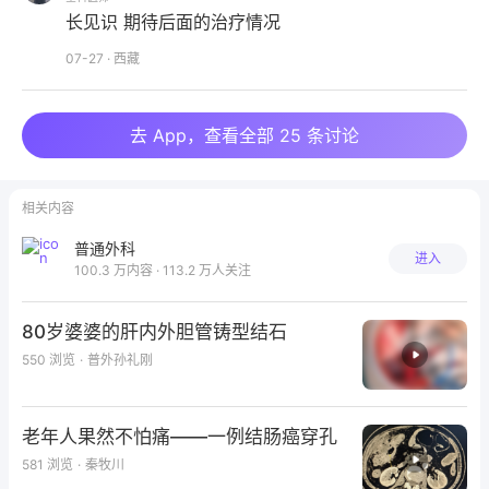
长见识 期待后面的治疗情况
07-27
·
西藏
去 App，查看全部 25 条讨论
相关内容
普通外科
进入
100.3 万内容 · 113.2 万人关注
80岁婆婆的肝内外胆管铸型结石
550
浏览
·
普外孙礼刚
老年人果然不怕痛——一例结肠癌穿孔
581
浏览
·
秦牧川