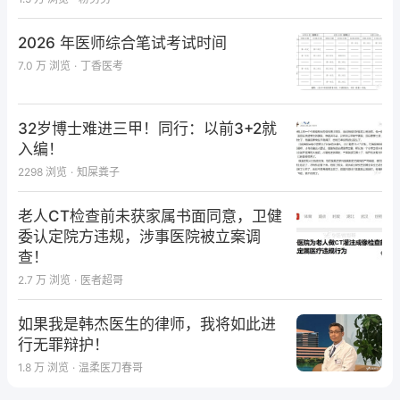
2026 年医师综合笔试考试时间
7.0 万
浏览
·
丁香医考
32岁博士难进三甲！同行：以前3+2就
入编！
2298
浏览
·
知屎粪子
老人CT检查前未获家属书面同意，卫健
委认定院方违规，涉事医院被立案调
查！
2.7 万
浏览
·
医者超哥
如果我是韩杰医生的律师，我将如此进
行无罪辩护！
1.8 万
浏览
·
温柔医刀春哥