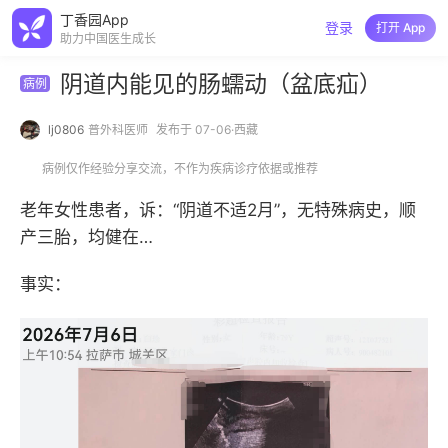
丁香园App
登录
打开 App
助力中国医生成长
阴道内能见的肠蠕动（盆底疝）
病例
lj0806
普外科医师
发布于 07-06·西藏
病例仅作经验分享交流，不作为疾病诊疗依据或推荐
老年女性患者，诉：“阴道不适2月”，无特殊病史，顺
产三胎，均健在…
事实：