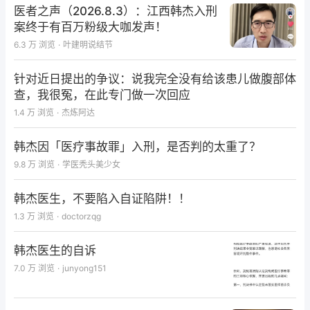
医者之声（2026.8.3）：江西韩杰入刑
案终于有百万粉级大咖发声！
6.3 万
浏览
·
叶建明说结节
针对近日提出的争议：说我完全没有给该患儿做腹部体
查，我很冤，在此专门做一次回应
1.4 万
浏览
·
杰炼阿达
韩杰因「医疗事故罪」入刑，是否判的太重了？
9.8 万
浏览
·
学医秃头美少女
韩杰医生，不要陷入自证陷阱！！
1.3 万
浏览
·
doctorzqg
韩杰医生的自诉
7.0 万
浏览
·
junyong151