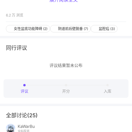
此视频仅专业人士可见
去登录
打开 App
6.2 万
浏览
女性盆底功能障碍
(
2
)
阴道前后壁脱垂
(
7
)
盆腔疝
(
3
)
同行评议
跟踪汇报下一步的进展和诊疗情况，敬请期待！请指导
诊疗…！
评议结果暂未公布
评议
开分
入库
全部讨论(
25
)
KaWarBu
全科医师