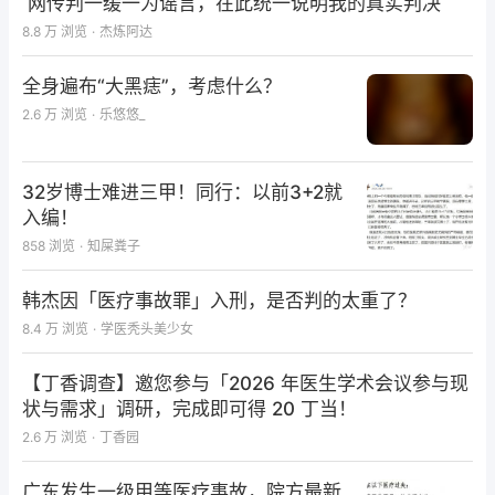
网传判一缓一为谣言，在此统一说明我的真实判决
8.8 万
浏览
·
杰炼阿达
今日是愈后4个月，微信回访，告知目前基本看不明
全身遍布“大黑痣”，考虑什么？
显，患者满意。
2.6 万
浏览
·
乐悠悠_
32岁博士难进三甲！同行：以前3+2就
入编！
858
浏览
·
知屎粪子
韩杰因「医疗事故罪」入刑，是否判的太重了？
8.4 万
浏览
·
学医秃头美少女
病例讨论
【丁香调查】邀您参与「2026 年医生学术会议参与现
状与需求」调研，完成即可得 20 丁当！
这个划伤在面部，患者是在校大学生，总觉得应该缝合
2.6 万
浏览
·
丁香园
的。不缝合也应该采用湿性方法换药，湿性不结痂愈合
比干燥结痂痂下愈合瘢痕发生率要低。
广东发生一级甲等医疗事故，院方最新