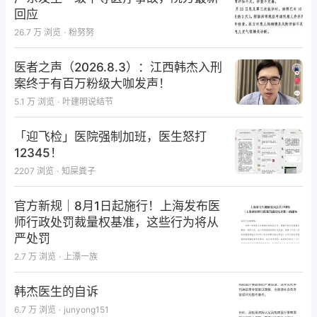
回应
大家对这种创面怎么处理呢？
26.7 万
浏览
·
粉努努
医者之声（2026.8.3）：江西韩杰入刑
案终于有百万粉级大咖发声！
5.1 万
浏览
·
叶建明说结节
「迎飞检」医院强制加班，医生怒打
12345！
2207
浏览
·
知屎粪子
官方新规｜8月1日起施行！上海发布医
师行政处罚裁量权基准，这些行为将从
严处罚
2.7 万
浏览
·
上漂一族
韩杰医生的自诉
6.7 万
浏览
·
junyong151