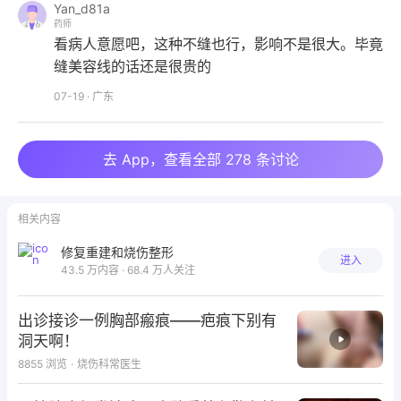
Yan_d81a
药师
看病人意愿吧，这种不缝也行，影响不是很大。毕竟
缝美容线的话还是很贵的
07-19
·
广东
去 App，查看全部 278 条讨论
相关内容
修复重建和烧伤整形
进入
43.5 万内容 · 68.4 万人关注
继续原方法处理，隔日复诊创面愈合，愈后给硅酮凝胶
涂抹。
出诊接诊一例胸部瘢痕——疤痕下别有
洞天啊！
8855
浏览
·
烧伤科常医生