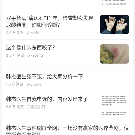
双手长满“痛风石”11 年，检查却没发现
尿酸结晶，你如何诊断？
2.2 万
浏览
·
Amor良
这个像什么东西咬了？
3.6 万
浏览
·
biksoeng
韩杰医生冤不冤，给大家分析一下
1.6 万
浏览
·
dxy_x6mr
韩杰医生自我申诉的，内容发出来了
5.8 万
浏览
·
丁香医小白
韩杰医生事件刷屏全网：一场没有赢家的医疗悲剧，值