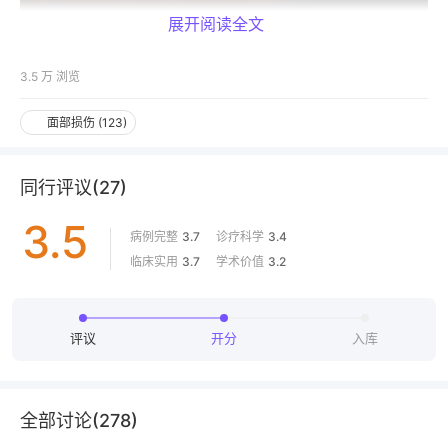
展开阅读全文
3.5 万
浏览
给湿性换药，包扎时两侧往中心牵拉固定。
面部损伤
(
123
)
隔日复诊如下图：
同行评议
(
27
)
3.5
病例完整
3.7
诊疗科学
3.4
临床实用
3.7
学术价值
3.2
评议
开分
入库
全部讨论(
278
)