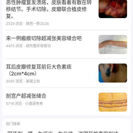
恶性肿瘤复发溃疡，皮肤看着有散在转
移结节。手术切除，皮瓣联合植皮修
复。
2329
浏览
·
焕然一新2026
来一例瘢痕切除超减张美容缝合吧
4875
浏览
·
烧伤整形邹普功
耳后皮瓣修复耳前巨大色素痣
（2cm*4cm）
3091
浏览
·
美缝之秋
剖宫产超减张缝合
5718
浏览
·
小邋遢有有
热门榜单