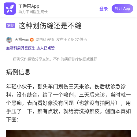
丁香园App
登录
打开 App
助力中国医生成长
这种划伤缝还是不缝
病例
天福wxx
烧伤科医师
发布于 06-27·陕西
血液科周其锋医生 达人已点赞
病例仅作经验分享交流，不作为疾病诊疗依据或推荐
病例信息
年轻小伙子，额头车门划伤三天来诊。伤后就诊急诊
科，没有缝合，给了一个喷剂，三天后来诊，当时就一
个黑痂，表面看好像没有问题（也就没有拍照片），用
手压了一下，痂有点软，就给清洗掉痂皮，创面本真如
下图：