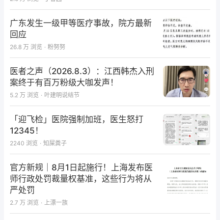
广东发生一级甲等医疗事故，院方最新
回应
26.8 万
浏览
·
粉努努
医者之声（2026.8.3）：江西韩杰入刑
案终于有百万粉级大咖发声！
5.2 万
浏览
·
叶建明说结节
「迎飞检」医院强制加班，医生怒打
12345！
2240
浏览
·
知屎粪子
官方新规｜8月1日起施行！上海发布医
师行政处罚裁量权基准，这些行为将从
严处罚
2.7 万
浏览
·
上漂一族