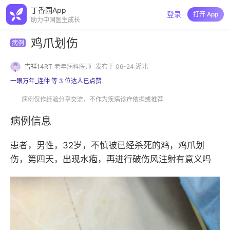
丁香园App
登录
打开 App
助力中国医生成长
鸡爪划伤
病例
吉祥14RT
老年病科医师
发布于 06-24·湖北
一眼万年_连仲 等 3 位达人已点赞
病例仅作经验分享交流，不作为疾病诊疗依据或推荐
病例信息
患者，男性，32岁，不慎被已经杀死的鸡，鸡爪划
伤，第四天，出现水疱，再进行破伤风注射有意义吗