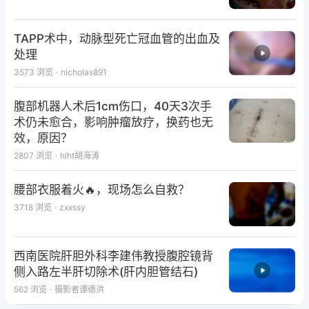
TAPP术中，动脉型死亡冠血管的出血及
处理
3573
浏览
·
nicholas891
腹部机器人术后1cm伤口，40天3次手
术仍未愈合，影响肿瘤放疗，换药也无
效，原因？
2807
浏览
·
hlht胡海涛
腰部衣服着火🔥，现场怎么自救？
3718
浏览
·
zxxssy
西南医院肝胆外科李建伟教授腹腔镜背
侧入路左半肝切除术(肝内胆管结石)
562
浏览
·
摄影者谭德洪