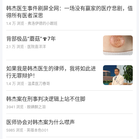
韩杰医生事件刷屏全网：一场没有赢家的医疗悲剧，值
得所有医者深思
1.4 万
浏览
·
弗洛伊德的小跟班
背部极品“蘑菇”🍄7年
2.1 万
浏览
·
医院喜洋洋
如果我是韩杰医生的律师，我将如此进
行无罪辩护！
1.4 万
浏览
·
温柔医刀春哥
韩杰案在刑事判决逻辑上站不住脚
3941
浏览
·
胺碘酮之泪
医师协会对韩杰案为什么噤声
5985
浏览
·
英雄本色001