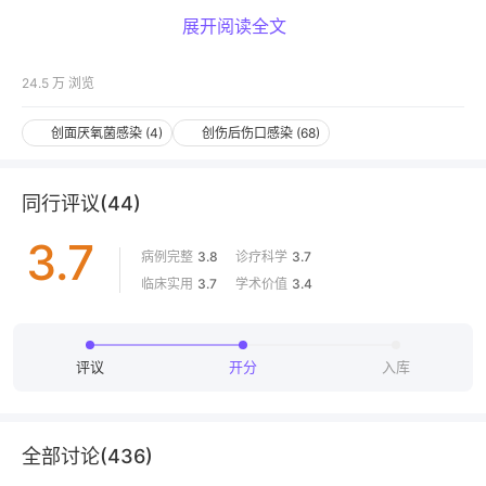
展开阅读全文
24.5 万
浏览
创面厌氧菌感染
(
4
)
创伤后伤口感染
(
68
)
同行评议
(
44
)
3.7
病例完整
3.8
诊疗科学
3.7
临床实用
3.7
学术价值
3.4
评议
开分
入库
全部讨论(
436
)