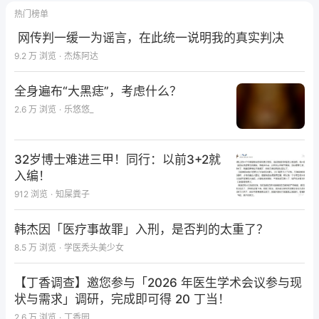
热门榜单
网传判一缓一为谣言，在此统一说明我的真实判决
9.2 万
浏览
·
杰炼阿达
全身遍布“大黑痣”，考虑什么？
2.6 万
浏览
·
乐悠悠_
32岁博士难进三甲！同行：以前3+2就
入编！
912
浏览
·
知屎粪子
韩杰因「医疗事故罪」入刑，是否判的太重了？
8.5 万
浏览
·
学医秃头美少女
【丁香调查】邀您参与「2026 年医生学术会议参与现
状与需求」调研，完成即可得 20 丁当！
2.6 万
浏览
·
丁香园