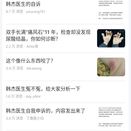
韩杰医生的自诉
6.7 万
浏览
·
junyong151
双手长满“痛风石”11 年，检查却没发现
尿酸结晶，你如何诊断？
2.2 万
浏览
·
Amor良
这个像什么东西咬了？
3.6 万
浏览
·
biksoeng
韩杰医生冤不冤，给大家分析一下
1.6 万
浏览
·
dxy_x6mr
韩杰医生自我申诉的，内容发出来了
5.9 万
浏览
·
丁香医小白