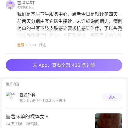
吉祥14RT
老年病科医师
我们是基层卫生服务中心，患者今日是就诊第四天，
前两天分别由其它医生接诊，未详细询问病史，病例
简单的书写下肢皮肤感染要求抗感染治疗，予以头孢
他啶静脉输注抗感染；今日我就诊，揭开患者的包扎
纱布，发现有张力性水疱，就询问了病史。发现是鸡
置顶
06-24
·
湖北
爪划伤，所以询问是否有疫苗接种，患者告知无接
鸡爪划伤
种。既往儿童时有常规接种破伤风疫苗。所以，我告
知还是前往上级医院进行接种破伤风疫苗，并进行了
鸡爪划伤后4天
去 App，查看全部 436 条讨论
常规消毒，予以注射器抽取泡内液体，保留了苞皮，
予以莫匹罗星软膏软膏覆盖创面，并告知抬高患肢处
相关内容
理。予以阿莫西林胶囊口服。还是建议上级就诊了。
感谢您给我理清了整个病历的诊疗思维，非常清晰，
普通外科
进入
有处理建议，诊断诊疗优先级。谢谢！
100.3 万内容 · 113.2 万人关注
披着床单的裸体女人
1.4 万
浏览
·
纯粹理性