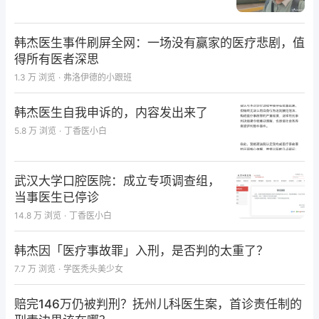
韩杰医生事件刷屏全网：一场没有赢家的医疗悲剧，值
得所有医者深思
1.3 万
浏览
·
弗洛伊德的小跟班
韩杰医生自我申诉的，内容发出来了
5.8 万
浏览
·
丁香医小白
武汉大学口腔医院：成立专项调查组，
当事医生已停诊
14.8 万
浏览
·
丁香医小白
韩杰因「医疗事故罪」入刑，是否判的太重了？
7.7 万
浏览
·
学医秃头美少女
赔完146万仍被判刑？抚州儿科医生案，首诊责任制的