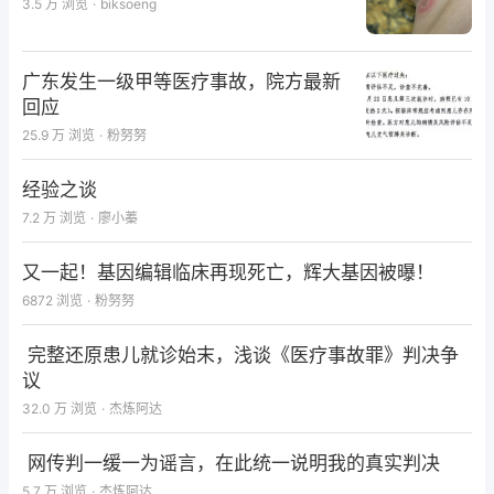
3.5 万
浏览
·
biksoeng
广东发生一级甲等医疗事故，院方最新
回应
25.9 万
浏览
·
粉努努
经验之谈
7.2 万
浏览
·
廖小蓁
又一起！基因编辑临床再现死亡，辉大基因被曝！
6872
浏览
·
粉努努
完整还原患儿就诊始末，浅谈《医疗事故罪》判决争
议
32.0 万
浏览
·
杰炼阿达
网传判一缓一为谣言，在此统一说明我的真实判决
5.7 万
浏览
·
杰炼阿达