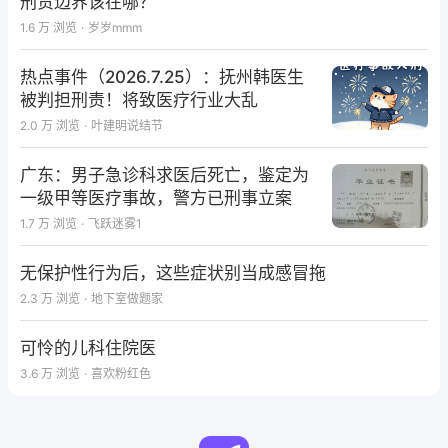
刑责边界该在哪？
1.6 万
浏览
·
岁岁mmm
热点事件（2026.7.25）：抚州韩医生
被判担刑责！将致医疗行业大乱
2.0 万
浏览
·
叶建明说结节
广东：男子急诊科求医后死亡，鉴定为
一级甲等医疗事故，警方已刑事立案
1.7 万
浏览
·
飞跃迷雾1
无保护性行为后，这些症状别当成感冒拖
2.3 万
浏览
·
地下室做题家
可怜的儿科住院医
3.6 万
浏览
·
喜欢粉红色