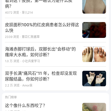
看到这个皮损，第一眼认为是什么疾
病？
4072
浏览
·
芽儿214
皮损面积100%的红皮病患者怎么好得这
么快
2339
浏览
·
薏苡仁败酱草
海滩赤脚打球后，双脚长出“会移动”的
病例讨论
瘙痒大水疱，如何诊断？
1.0 万
浏览
·
小壮兵爱学习
病理已完善，结果还没回报。做活检过程中可以剥离出
特别韧的球状肿物，考虑诊断？
双手长满“痛风石”11 年，检查却没发现
尿酸结晶，你如何诊断？
2.2 万
浏览
·
Amor良
热门榜单
这个像什么东西咬了？