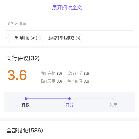
展开阅读全文
18.7 万
浏览
手指肿物
(
41
)
肢端纤维黏液瘤
(
3
)
同行评议
(
32
)
3.6
病例完整
3.5
诊疗科学
3.5
临床实用
3.6
学术价值
3.6
评议
开分
入库
全部讨论(
586
)