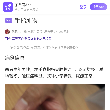
丁香园App
登录
打开 App
助力中国医生成长
手指肿物
病例
鸭鸭小白柚
皮肤科医师
发布于 06-08·河北
回火_基层医疗版 等 3 位达人已点赞
病例仅作经验分享交流，不作为疾病诊疗依据或推荐
病例信息
患者中年男性，左手食指指尖肿物7年，逐渐增多，质
地较韧，触压痛明显。既往史无特殊，尿酸正常。