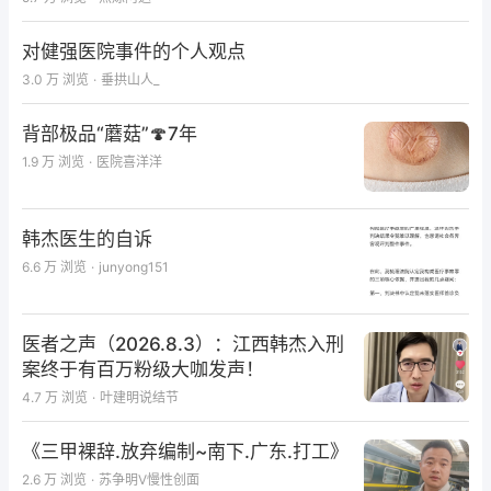
对健强医院事件的个人观点
3.0 万
浏览
·
垂拱山人_
背部极品“蘑菇”🍄7年
1.9 万
浏览
·
医院喜洋洋
韩杰医生的自诉
6.6 万
浏览
·
junyong151
医者之声（2026.8.3）：江西韩杰入刑
案终于有百万粉级大咖发声！
4.7 万
浏览
·
叶建明说结节
《三甲裸辞.放弃编制~南下.广东.打工》
2.6 万
浏览
·
苏争明V慢性创面