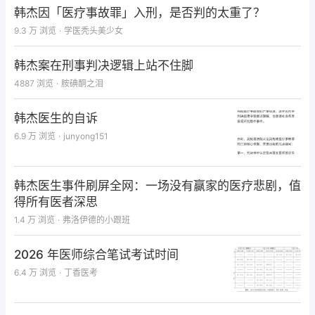
韩杰因「医疗事故罪」入刑，是否判的太重了？
9.3 万
浏览
·
学医秃头美少女
韩杰案在刑事判决逻辑上站不住脚
4887
浏览
·
胺碘酮之泪
韩杰医生的自诉
6.9 万
浏览
·
junyong151
韩杰医生事件刷屏全网：一场没有赢家的医疗悲剧，值
仅专业人士可见，请先登录
得所有医者深思
去登录
打开 App
1.4 万
浏览
·
弗洛伊德的小跟班
2026 年医师综合笔试考试时间
6.4 万
浏览
·
丁香医考