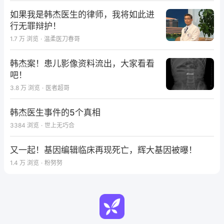
如果我是韩杰医生的律师，我将如此进
去登录
打开 App
行无罪辩护！
1.7 万
浏览
·
温柔医刀春哥
韩杰案！患儿影像资料流出，大家看看
吧！
3.8 万
浏览
·
医者超哥
韩杰医生事件的5个真相
3384
浏览
·
世上无巧合
又一起！基因编辑临床再现死亡，辉大基因被曝！
1.4 万
浏览
·
粉努努