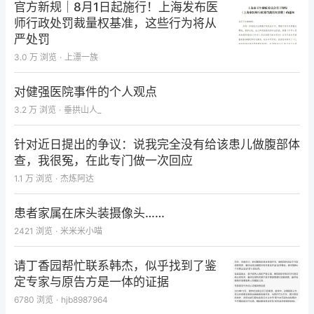
官方新规｜8月1日起施行！上海发布医
师行政处罚裁量权基准，这些行为将从
严处罚
3.0 万
浏览
·
上漂一族
对健强医院事件的个人观点
3.2 万
浏览
·
垂拱山人_
针对近日提出的争议：说我完全没有给该患儿做腹部体
查，我很冤，在此专门做一次回应
1.1 万
浏览
·
杰炼阿达
患者家属在床头装摄像头……
2421
浏览
·
米米米小喵
请丁香园帮忙联系韩杰，似乎找到了鉴
定专家与原告方是一体的证据
6780
浏览
·
hjb8987964
仅专业人士可见，请先登录