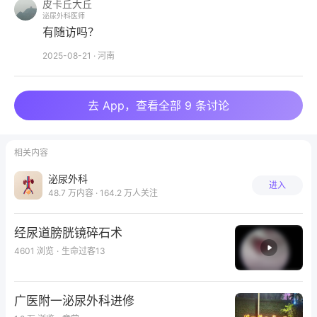
皮卡丘大丘
泌尿外科医师
有随访吗？
2025-08-21
·
河南
去 App，查看全部 9 条讨论
相关内容
泌尿外科
进入
48.7 万内容 · 164.2 万人关注
经尿道膀胱镜碎石术
4601
浏览
·
生命过客13
仅专业人士可见，请先登录
广医附一泌尿外科进修
去登录
打开 App