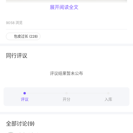
展开阅读全文
9058
浏览
包皮过长
(
228
)
同行评议
仅专业人士可见，请先登录
评议结果暂未公布
去登录
打开 App
评议
开分
入库
全部讨论(
9
)