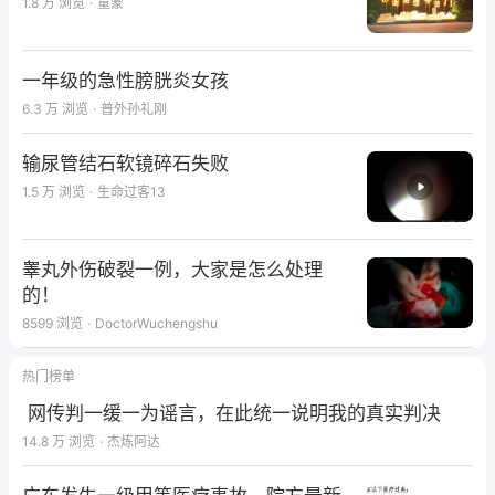
1.8 万
浏览
·
童蒙
一年级的急性膀胱炎女孩
6.3 万
浏览
·
普外孙礼刚
输尿管结石软镜碎石失败
1.5 万
浏览
·
生命过客13
睾丸外伤破裂一例，大家是怎么处理
的！
8599
浏览
·
DoctorWuchengshu
热门榜单
网传判一缓一为谣言，在此统一说明我的真实判决
14.8 万
浏览
·
杰炼阿达