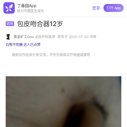
丁香园App
登录
打开 App
助力中国医生成长
包皮吻合器12岁
病例
黄金矿工Gou
泌尿外科医师
发布于 2025-07-02·河南
白熊不吃糖 达人已点赞
病例仅作经验分享交流，不作为疾病诊疗依据或推荐