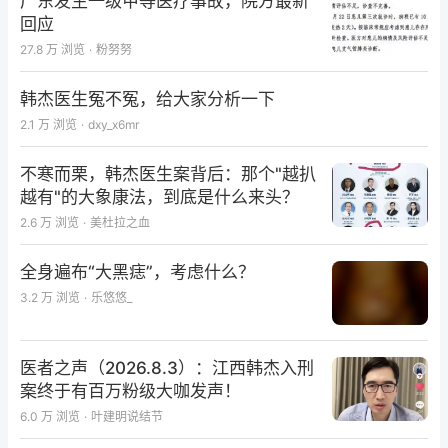
广东发生一级甲等医疗事故，院方最新
回应
27.8 万
浏览
·
粉努努
韩杰医生冤不冤，给大家分析一下
仅专业人士可见，请先登录
2.1 万
浏览
·
dxy_x6mr
去登录
打开 App
不寒而栗，韩杰医生案背后：那个"越扒
越有"的大象康法，到底是什么来头？
2.6 万
浏览
·
美杜拉之血
全身遍布“大黑痣”，考虑什么？
3.2 万
浏览
·
乐悠悠_
医者之声（2026.8.3）：江西韩杰入刑
案终于有百万粉级大咖发声！
6.0 万
浏览
·
叶建明说结节