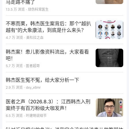
马走路不痛了
13.5 万
浏览
·
烧伤科常医生
不寒而栗，韩杰医生案背后：那个"越扒
越有"的大象康法，到底是什么来头？
4.7 万
浏览
·
美杜拉之血
韩杰案！患儿影像资料流出，大家看看
吧！
5.7 万
浏览
·
医者超哥
韩杰医生冤不冤，给大家分析一下
2.9 万
浏览
·
dxy_x6mr
医者之声（2026.8.3）：江西韩杰入刑
案终于有百万粉级大咖发声！
6.5 万
浏览
·
叶建明说结节