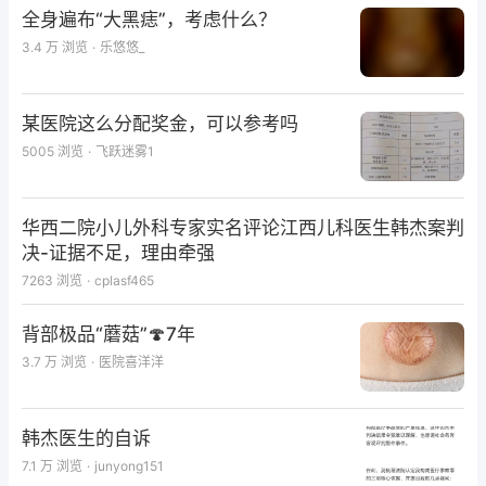
全身遍布“大黑痣”，考虑什么？
左胫腓骨开放性骨折伴皮肤撕脱、缺损
3.4 万
浏览
·
乐悠悠_
左胫骨平台骨折
某医院这么分配奖金，可以参考吗
髋关节脱位合并髋臼骨折
5005
浏览
·
飞跃迷雾1
治疗经过
：
华西二院小儿外科专家实名评论江西儿科医生韩杰案判
决-证据不足，理由牵强
7263
浏览
·
cplasf465
背部极品“蘑菇”🍄7年
3.7 万
浏览
·
医院喜洋洋
仅专业人士可见，请先登录
韩杰医生的自诉
去登录
打开 App
7.1 万
浏览
·
junyong151