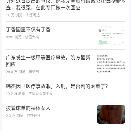
针对近日提出的争议：说我完全没有给该患儿做腹部体
查，我很冤，在此专门做一次回应
1.6 万
浏览
·
杰炼阿达
丁香园里不仅有丁香
8281
浏览
·
总值大橘
广东发生一级甲等医疗事故，院方最新
回应
28.4 万
浏览
·
粉努努
韩杰因「医疗事故罪」入刑，是否判的太重了？
10.2 万
浏览
·
学医秃头美少女
披着床单的裸体女人
2.3 万
浏览
·
纯粹理性
临床诊断
：
失血性休克