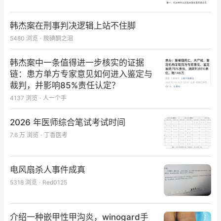
韩杰案在刑事判决逻辑上站不住脚
5480
浏览
·
胺碘酮之泪
韩杰案中一条值得进一步核实的证据
链：患方单方专家意见如何进入鉴定与
裁判，并影响85%责任认定？
4137
浏览
·
人一个手
2026 年医师综合笔试考试时间
7.6 万
浏览
·
丁香医考
仅专业人士可见，请先登录
电风扇杀人事件成真
去登录
打开 App
5318
浏览
·
Red0125
介绍一种嵌甲性甲沟炎，winogard手