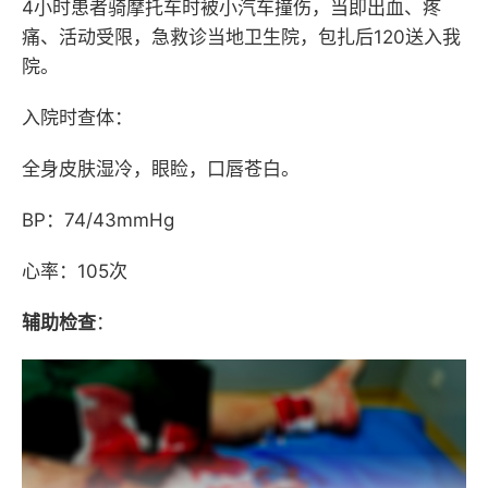
4小时患者骑摩托车时被小汽车撞伤，当即出血、疼
痛、活动受限，急救诊当地卫生院，包扎后120送入我
院。
入院时查体：
全身皮肤湿冷，眼睑，口唇苍白。
BP：74/43mmHg
心率：105次
辅助检查
：