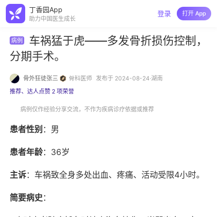
丁香园App
登录
打开 App
助力中国医生成长
车祸猛于虎——多发骨折损伤控制，
病例
分期手术。
骨外狂徒张三
骨科医师
发布于 2024-08-24·湖南
推荐、达人点赞 2 项荣誉
病例仅作经验分享交流，不作为疾病诊疗依据或推荐
患者性别
：男
患者年龄
：36岁
主诉
：车祸致全身多处出血、疼痛、活动受限4小时。
简要病史
：