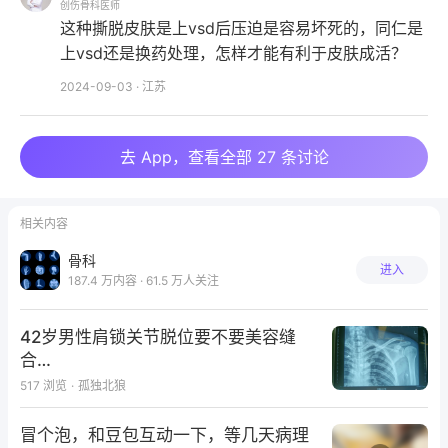
创伤骨科医师
这种撕脱皮肤是上vsd后压迫是容易坏死的，同仁是
上vsd还是换药处理，怎样才能有利于皮肤成活？
2024-09-03
·
江苏
去 App，查看全部 27 条讨论
相关内容
骨科
进入
187.4 万内容 · 61.5 万人关注
42岁男性肩锁关节脱位要不要美容缝
合…
517
浏览
·
孤独北狼
冒个泡，和豆包互动一下，等几天病理