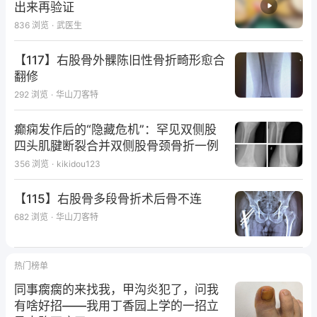
出来再验证
836
浏览
·
武医生
【117】右股骨外髁陈旧性骨折畸形愈合
翻修
292
浏览
·
华山刀客特
癫痫发作后的“隐藏危机”：罕见双侧股
四头肌腱断裂合并双侧股骨颈骨折一例
356
浏览
·
kikidou123
【115】右股骨多段骨折术后骨不连
682
浏览
·
华山刀客特
热门榜单
同事瘸瘸的来找我，甲沟炎犯了，问我
有啥好招——我用丁香园上学的一招立