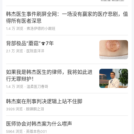
督管理总局药品审评中心组织召开了专家专题会，对人
血白蛋白说明书进行了完善，并征求了部分生产企业的
韩杰医生事件刷屏全网：一场没有赢家的医疗悲剧，值
意见，形成了“人血白蛋白说明书
（修订稿）
”。
得所有医者深思
1.4 万
浏览
·
弗洛伊德的小跟班
该说明书
（修订稿）
显示，人血白蛋白的适应证包括血
容量不足的紧急治疗，显著的低白蛋白血症
背部极品“蘑菇”🍄7年
（≤30g/L）
、新生儿高胆红素血症、急性呼吸窘迫综
2.1 万
浏览
·
医院喜洋洋
合征等治疗，以及心肺分流术、特殊类型血液透析、血
浆置换等辅助治疗。
如果我是韩杰医生的律师，我将如此进
行无罪辩护！
和我国不同的是，美国FDA批准的适应证增加了急性肾
病
（辅助治疗）
、卵巢过度刺激综合征和预防肝硬化腹
1.4 万
浏览
·
温柔医刀春哥
水穿刺术后循环功能障碍，但不包括血浆置换的辅助治
韩杰案在刑事判决逻辑上站不住脚
疗。
3926
浏览
·
胺碘酮之泪
此外，我国“人血白蛋白说明书
（修改稿）
”和美国FDA
医师协会对韩杰案为什么噤声
说明书均不包含预防低白蛋白血症、脑水肿及损伤引起
5964
浏览
·
英雄本色001
的颅压升高等适应证，而欧盟的人血白蛋白说明书中的