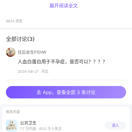
展开阅读全文
人血白蛋白素有“生命制品”“黄金救命药”之称。
白蛋白是人类血浆中占比最高的一种多功能蛋白质，由
6635
浏览
肝细胞合成、分泌至血液中。它具有多种作用，包括调
节血管内外液体平衡以及维持血容量、抗氧化、免疫调
全部讨论(
3
)
节、维持血管内皮功能等。
往后余生PSHW
通俗来讲，如果把人体血管比作复杂道路，人血白蛋白
人血白蛋白用于不孕症，是否可以？？？？
像是一种交通工具，将人体中所需要的不同养分传送到
2024-08-27
·
河北
身体需要的地方。同时，人血白蛋白也负责将有毒物质
传送到可以解毒的器官。
去 App，查看全部 3 条讨论
据今年2月发布的《人血白蛋白临床应用管理中国专家
共识》
（以下简称《共识》）
，人血白蛋白是白蛋白的
相关内容
药物制剂，是从健康人血液中提取、分离的一种血液制
品。
公共卫生
进入
7.7 万内容 · 45.0 万人关注