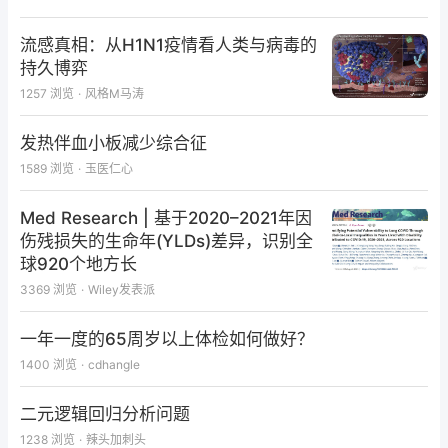
本是血液制品，但在许多人眼中，人血白蛋白俨然是一
种“神药”，具备增强体质、防治疾病等各种功效。
流感真相：从H1N1疫情看人类与病毒的
持久博弈
早在2009年，《经济参考报》发表题为《人血白蛋白
1257
浏览
·
风格M马涛
并非营养品，考生盲目进补不足取》的新闻报道。文章
指出，有家长认为人血白蛋白能提高免疫力、增加营
发热伴血小板减少综合征
养，便四处托人高价购买该药，给即将参加高考、中考
1589
浏览
·
玉医仁心
的孩子来补身体。
Med Research | 基于2020–2021年因
也有临床药师现身说法，称经常碰到患者主动要求用人
伤残损失的生命年(YLDs)差异，识别全
球920个地方长
血白蛋白来治疗。今年1月，湖南中医药大学第二附属
医院药剂科钟医生在医院公众号发文称，在药物咨询窗
3369
浏览
·
Wiley发表派
口，经常会有患者关于购买蛋白针
（即人血白蛋白）
的
一年一度的65周岁以上体检如何做好？
相关询问，原因无一例外都是听说打这个增强免疫力。
1400
浏览
·
cdhangle
实际上，人血白蛋白不能防病强身，也不能提高免疫
二元逻辑回归分析问题
力。原上海卫计委官方政务号“上海药讯”2021年发文解
1238
浏览
·
辣头加刺头
释，在无蛋白质代谢异常时，输注外源性白蛋白，反而