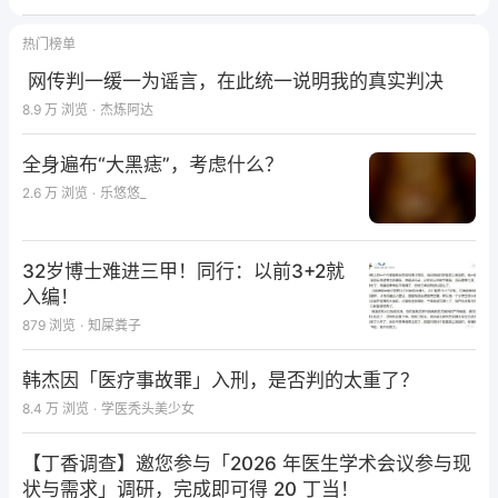
会抑制肝脏内源性白蛋白的合成，加速蛋白分解，加重
热门榜单
循环负荷。
网传判一缓一为谣言，在此统一说明我的真实判决
清华大学第一附属医院、吉林省药品监督管理局等单位
8.9 万
浏览
·
杰炼阿达
也曾公开发文，呼吁大家不要迷信人血白蛋白。北京协
全身遍布“大黑痣”，考虑什么？
和医院也在官网“健康科普”板块发文，直言“滥用白蛋
2.6 万
浏览
·
乐悠悠_
白该刹车了”。
然而，这一系列的科普、声明、呼吁收效有限。《中国
32岁博士难进三甲！同行：以前3+2就
药事》2018年的文章显示，针对某北方三甲医院的回
入编！
顾性调查显示，人血白蛋白在该院使用存在误区，问题
879
浏览
·
知屎粪子
主要集中在用药指征不明确、用药选择不合理、用药疗
程偏长、与其他静脉药物联合使用等方面。
韩杰因「医疗事故罪」入刑，是否判的太重了？
8.4 万
浏览
·
学医秃头美少女
2021年，北京某三甲医院药学部专家在《中国医院用
药评价与分析》杂志发表论文，对2019-2020年该院
【丁香调查】邀您参与「2026 年医生学术会议参与现
住院患者中，使用人血白蛋白注射液的5685例相关数
状与需求」调研，完成即可得 20 丁当！