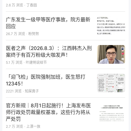
据进行了调查与分析。结果表明，人血白蛋白在医院的
2.6 万
浏览
·
丁香园
临床使用范围广，共涉及33个科室，以胸外科、普外
广东发生一级甲等医疗事故，院方最新
科患者用药量较多，用药原因多为防治低蛋白血症等。
回应
论文还指出，白蛋白注射液在临床应用中仍存在一些误
26.7 万
浏览
·
粉努努
区，需加强对其合理使用的监管力度，医师应严格掌握
医者之声（2026.8.3）：江西韩杰入刑
人血白蛋白注射液的适应证，谨慎用药。
案终于有百万粉级大咖发声！
5.1 万
浏览
·
叶建明说结节
消耗巨大，超说明书用药问题突出
「迎飞检」医院强制加班，医生怒打
数据显示，我国人血白蛋白的使用量巨大。
12345！
首都医科大学附属北京天坛医院药学部霍记平等人对全
2221
浏览
·
知屎粪子
国9个地区、120家医疗机构的住院处方进行调查，时
官方新规｜8月1日起施行！上海发布医
间跨度为2016-2020年。结果显示：各医疗机构年均
师行政处罚裁量权基准，这些行为将从
消费金额为207695-2213604元，人血白蛋白消耗巨
严处罚
大。
2.7 万
浏览
·
上漂一族