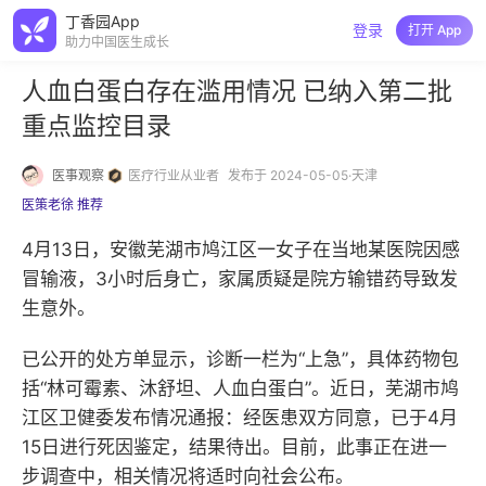
丁香园App
登录
打开 App
助力中国医生成长
人血白蛋白存在滥用情况 已纳入第二批
重点监控目录
医事观察
医疗行业从业者
发布于 2024-05-05·天津
医策老徐 推荐
4月13日，安徽芜湖市鸠江区一女子在当地某医院因感
冒输液，3小时后身亡，家属质疑是院方输错药导致发
生意外。
已公开的处方单显示，诊断一栏为“上急”，具体药物包
括“林可霉素、沐舒坦、人血白蛋白”。近日，芜湖市鸠
江区卫健委发布情况通报：经医患双方同意，已于4月
15日进行死因鉴定，结果待出。目前，此事正在进一
步调查中，相关情况将适时向社会公布。