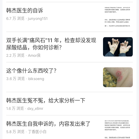
《共识》称，如果以美国大学医院联合会制订的《人血
韩杰医生的自诉
白蛋白、非蛋白胶体溶液和晶体液的使用指南》作为评
6.7 万
浏览
·
junyong151
价标准，成人用药的不合理率高达57.8%。而我国目前
尚未制订系统、全面的人血白蛋白临床应用管理的权威
指南或共识，缺乏大规模人血白蛋白临床应用合理性评
双手长满“痛风石”11 年，检查却没发现
尿酸结晶，你如何诊断？
价研究。
2.2 万
浏览
·
Amor良
《共识》还列出一组数据：我国部分医院人血白蛋白用
药不合理率为33.6%-78.4%，主要包括适应证不适
这个像什么东西咬了？
宜、疗程过长等。同时超药品说明书用药问题也较为突
3.6 万
浏览
·
biksoeng
出。
韩杰医生冤不冤，给大家分析一下
《共识》分析认为，部分原因可能是“人血白蛋白药理
1.6 万
浏览
·
dxy_x6mr
作用广泛，其说明书中适应证描述较为笼统，不同生产
企业说明书中的适应证存在差异”。
韩杰医生自我申诉的，内容发出来了
5.8 万
浏览
·
丁香医小白
2018年，为规范该产品的临床使用，国家食品药品监