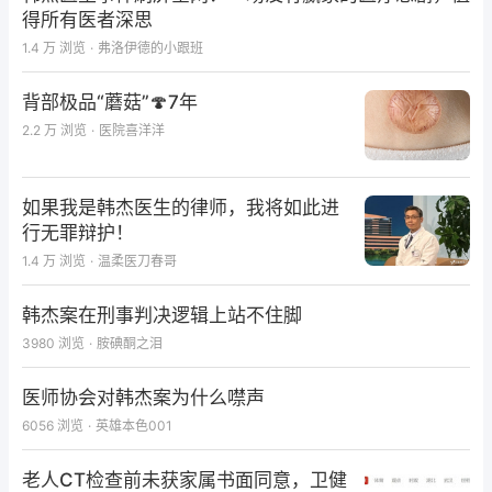
得所有医者深思
1.4 万
浏览
·
弗洛伊德的小跟班
背部极品“蘑菇”🍄7年
2.2 万
浏览
·
医院喜洋洋
如果我是韩杰医生的律师，我将如此进
行无罪辩护！
1.4 万
浏览
·
温柔医刀春哥
韩杰案在刑事判决逻辑上站不住脚
3980
浏览
·
胺碘酮之泪
医师协会对韩杰案为什么噤声
6056
浏览
·
英雄本色001
老人CT检查前未获家属书面同意，卫健