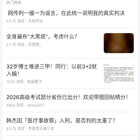
热门榜单
网传判一缓一为谣言，在此统一说明我的真实判决
9.5 万
浏览
·
杰炼阿达
全身遍布“大黑痣”，考虑什么？
2.7 万
浏览
·
乐悠悠_
32岁博士难进三甲！同行：以前3+2就
入编！
1032
浏览
·
知屎粪子
2026高级考试部分省份已出分！欢迎带图回帖晒分！
4852
浏览
·
shwyj001
韩杰因「医疗事故罪」入刑，是否判的太重了？
8.5 万
浏览
·
学医秃头美少女