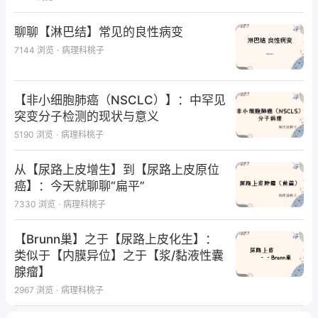
聊聊【淋巴结】常见的良性病变
7144
浏览
·
病理科桃子
【非小细胞肺癌（NSCLC）】：中罕见
突变分子检测的现状与意义
5190
浏览
·
病理科桃子
从【尿路上皮增生】到【尿路上皮原位
癌】：今天就聊聊“扁平”
7330
浏览
·
病理科桃子
【Brunn巢】之于【尿路上皮化生】：
类似于【内膜异位】之于【浆/黏液性囊
腺瘤】
2967
浏览
·
病理科桃子