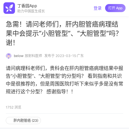
丁香园App
登录
打开 App
助力中国医生成长
急需！请问老师们，肝内胆管癌病理结
果中会提示“小胆管型”、“大胆管型”吗？
谢！
below
放射科医师
发布于 2023-03-15·广东
请问病理科老师们，贵科会在肝内胆管癌病理结果中报
告“小胆管型”、“大胆管型”的分型吗？ 看到指南和共识
中是很推荐的，但是周围医院打听下来似乎多是没有常
规进行这个分型？ 感谢指导！！
1752
浏览
肝内胆管癌
(
23
)