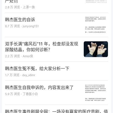
严处罚
2.8 万
浏览
·
上漂一族
韩杰医生的自诉
6.7 万
浏览
·
junyong151
双手长满“痛风石”11 年，检查却没发现
尿酸结晶，你如何诊断？
2.2 万
浏览
·
Amor良
韩杰医生冤不冤，给大家分析一下
1.7 万
浏览
·
dxy_x6mr
韩杰医生自我申诉的，内容发出来了
5.9 万
浏览
·
丁香医小白
韩杰医生事件刷屏全网：一场没有赢家的医疗悲剧，值