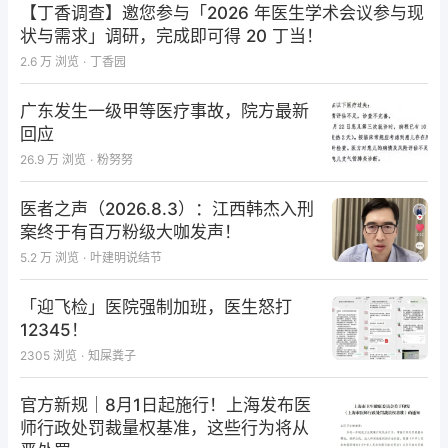
【丁香调查】邀您参与「2026 年医生学术会议参与现
状与需求」调研，完成即可得 20 丁当！
2.6 万
浏览
·
丁香园
广东发生一级甲等医疗事故，院方最新
回应
26.9 万
浏览
·
粉努努
医者之声（2026.8.3）：江西韩杰入刑
案终于有百万粉级大咖发声！
5.2 万
浏览
·
叶建明说结节
「迎飞检」医院强制加班，医生怒打
12345！
2305
浏览
·
知屎粪子
官方新规｜8月1日起施行！上海发布医
师行政处罚裁量权基准，这些行为将从