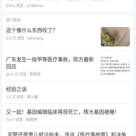
2543
浏览
·
yj1984ren
热门榜单
这个像什么东西咬了？
3.5 万
浏览
·
biksoeng
广东发生一级甲等医疗事故，院方最新
回应
26.0 万
浏览
·
粉努努
经验之谈
7.2 万
浏览
·
廖小蓁
又一起！基因编辑临床再现死亡，辉大基因被曝！
7017
浏览
·
粉努努
完整还原患儿就诊始末，浅谈《医疗事故罪》判决争