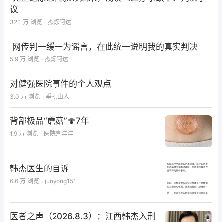
议
32.1 万
浏览
·
杰炼阿达
网传判一缓一为谣言，在此统一说明我的真实判决
5.9 万
浏览
·
杰炼阿达
对健强医院事件的个人观点
3.0 万
浏览
·
垂拱山人_
背部极品“蘑菇”🍄7年
1.9 万
浏览
·
医院喜洋洋
韩杰医生的自诉
6.6 万
浏览
·
junyong151
医者之声（2026.8.3）：江西韩杰入刑