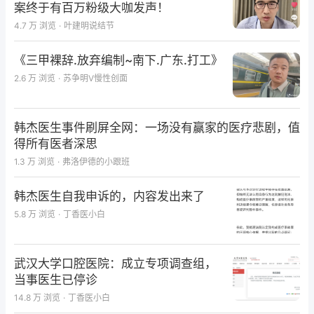
案终于有百万粉级大咖发声！
4.7 万
浏览
·
叶建明说结节
《三甲裸辞.放弃编制~南下.广东.打工》
2.6 万
浏览
·
苏争明V慢性创面
韩杰医生事件刷屏全网：一场没有赢家的医疗悲剧，值
得所有医者深思
1.3 万
浏览
·
弗洛伊德的小跟班
韩杰医生自我申诉的，内容发出来了
5.8 万
浏览
·
丁香医小白
武汉大学口腔医院：成立专项调查组，
当事医生已停诊
14.8 万
浏览
·
丁香医小白