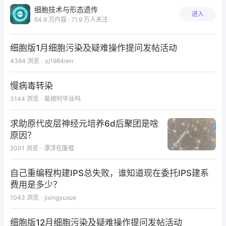
细胞技术与形态遗传
进入
64.9 万内容 · 71.9 万人关注
细胞版1月细胞污染及疑难操作提问发帖活动
4364
浏览
·
yj1984ren
慢病毒转染
3144
浏览
·
能按时毕业吗
求助原代皮层神经元培养6d后聚团是啥
原因？
2001
浏览
·
漂浮在废墟
自己重编程构建IPS总失败，谁知道现在委托IPS建系
费用是多少？
1043
浏览
·
jixingyuxue
细胞版12月细胞污染及疑难操作提问发帖活动