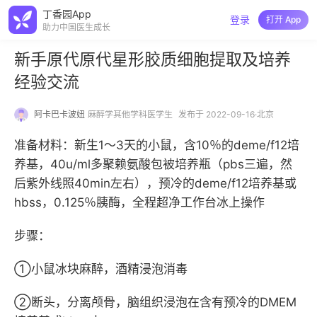
丁香园App
登录
打开 App
助力中国医生成长
新手原代原代星形胶质细胞提取及培养
经验交流
阿卡巴卡波妞
麻醉学其他学科医学生
发布于 2022-09-16·北京
准备材料：新生1～3天的小鼠，含10％的deme/f12培
养基，40u/ml多聚赖氨酸包被培养瓶（pbs三遍，然
后紫外线照40min左右），预冷的deme/f12培养基或
hbss，0.125％胰酶，全程超净工作台冰上操作
步骤：
①小鼠冰块麻醉，酒精浸泡消毒
②断头，分离颅骨，脑组织浸泡在含有预冷的DMEM