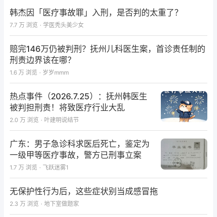
韩杰因「医疗事故罪」入刑，是否判的太重了？
7.7 万
浏览
·
学医秃头美少女
赔完146万仍被判刑？抚州儿科医生案，首诊责任制的
刑责边界该在哪？
1.6 万
浏览
·
岁岁mmm
热点事件（2026.7.25）：抚州韩医生
被判担刑责！将致医疗行业大乱
2.0 万
浏览
·
叶建明说结节
广东：男子急诊科求医后死亡，鉴定为
一级甲等医疗事故，警方已刑事立案
1.7 万
浏览
·
飞跃迷雾1
无保护性行为后，这些症状别当成感冒拖
2.3 万
浏览
·
地下室做题家