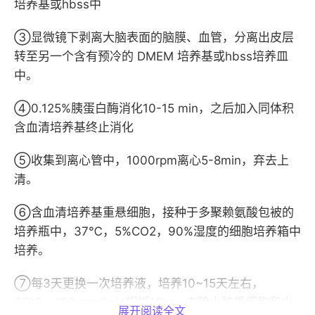
培养基或hbss中
③显微镜下剥离大脑表面的脑膜、血管，分离出皮层
转至另一个含有预冷的 DMEM 培养基或hbss培养皿
中。
④0.125%胰蛋白酶消化10-15 min，之后加入同体积
含血清培养基终止消化
⑤收集到离心管中，1000rpm离心5-8min，弃去上
清。
⑥含血清培养基重悬细胞，接种于多聚赖氨酸包被的
培养瓶中，37℃，5%CO2，90%湿度的细胞培养箱中
培养。
⑦每3天更换一次培养液，培养10~15天左右，
37℃，190 rpm/min振摇18hr，去除小胶质细胞和少
展开阅读全文