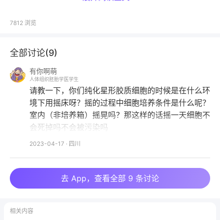
突胶质细胞。
7812
浏览
我一般用4个新生c57接种1个t75或者3个t25。
全部讨论(
9
)
有你啊萌
0.25胰酶我用pbs稀释到了0.125大概10～15分钟，消
人体组织胚胎学医学生
化过程中一定要镜下观察，千万别消化过了（血泪教
请教一下，你们纯化星形胶质细胞的时候是在什么环
训）。
境下用摇床呀？摇的过程中细胞培养条件是什么呢？
室内（非培养箱）摇晃吗？那这样的话摇一天细胞不
多聚赖氨酸用三蒸水稀释到了40u/ml，包被大概四五
会死掉吗不会被污染吗
个小时或者过夜，我感觉前天晚上接种第二天早上看就
2023-04-17
·
四川
贴壁了。
提纯后多少代以内做实验合适呀，还是提完立马做？
去 App，查看全部 9 条讨论
相关内容