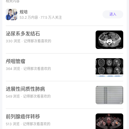
相关内容
规培
进入
53.2 万内容 · 77.5 万人关注
泌尿系多发结石
330
浏览
·
记得那次看喜欢的
颅咽管瘤
364
浏览
·
记得那次看喜欢的
进展性间质性肺病
549
浏览
·
记得那次看喜欢的
前列腺癌伴转移
513
浏览
·
记得那次看喜欢的