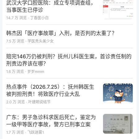
武汉大学口腔医院：成立专项调查组，
当事医生已停诊
14.7 万
浏览
·
丁香医小白
韩杰因「医疗事故罪」入刑，是否判的太重了？
7.5 万
浏览
·
学医秃头美少女
赔完146万仍被判刑？抚州儿科医生案，首诊责任制的
刑责边界该在哪？
1.6 万
浏览
·
岁岁mmm
热点事件（2026.7.25）：抚州韩医生
被判担刑责！将致医疗行业大乱
2.0 万
浏览
·
叶建明说结节
广东：男子急诊科求医后死亡，鉴定为
一级甲等医疗事故，警方已刑事立案
1.7 万
浏览
·
飞跃迷雾1