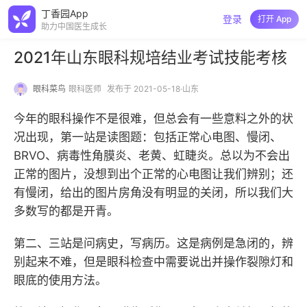
丁香园App
登录
打开 App
助力中国医生成长
2021年山东眼科规培结业考试技能考核
眼科菜鸟
眼科医师
发布于 2021-05-18·山东
今年的眼科操作不是很难，但总会有一些意料之外的状
况出现，第一站是读图题：包括正常心电图、慢闭、
BRVO、病毒性角膜炎、老黄、虹睫炎。总以为不会出
正常的图片，没想到出个正常的心电图让我们辨别；还
有慢闭，给出的图片房角没有明显的关闭，所以我们大
多数写的都是开青。
第二、三站是问病史，写病历。这是病例是急闭的，辨
别起来不难，但是眼科检查中需要说出并操作裂隙灯和
眼底的使用方法。