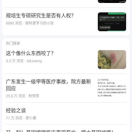
规培生专硕研究生是否有人权？
6995
浏览
·
眼科爱学习的小张
热门榜单
这个像什么东西咬了？
3.5 万
浏览
·
biksoeng
广东发生一级甲等医疗事故，院方最新
回应
25.6 万
浏览
·
粉努努
经验之谈
7.1 万
浏览
·
廖小蓁