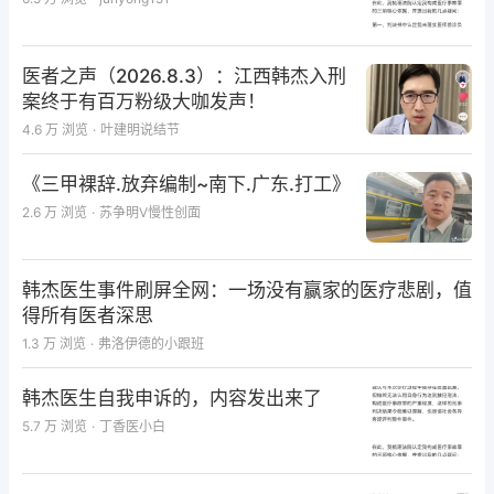
医者之声（2026.8.3）：江西韩杰入刑
案终于有百万粉级大咖发声！
4.6 万
浏览
·
叶建明说结节
《三甲裸辞.放弃编制~南下.广东.打工》
2.6 万
浏览
·
苏争明V慢性创面
韩杰医生事件刷屏全网：一场没有赢家的医疗悲剧，值
得所有医者深思
1.3 万
浏览
·
弗洛伊德的小跟班
韩杰医生自我申诉的，内容发出来了
5.7 万
浏览
·
丁香医小白