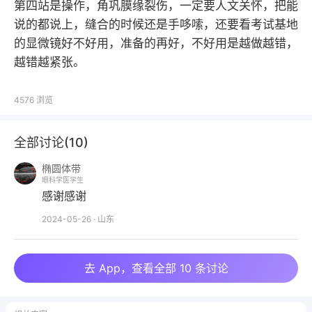
第四站是操作，角巩膜缘裂伤，一定要人文关怀，把能
说的都说上，缝合的时候还是手哆嗦，还要看考试基地
的显微镜好不好用，准备的再好，不好用是越做越错，
越错越紧张。
4576
浏览
全部讨论(
10
)
椭圆体带
眼科学医学生
感谢感谢
2024-05-26
·
山东
去 App，查看全部 10 条讨论