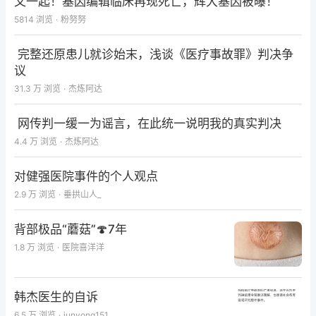
又一起！基因编辑临床再现死亡，辉大基因被曝！
5814
浏览
·
粉努努
完整还原患儿就诊始末，浅谈《医疗事故罪》判决争
议
31.3 万
浏览
·
杰炼阿达
网传判一缓一为谣言，在此统一说明我的真实判决
4.4 万
浏览
·
杰炼阿达
对健强医院事件的个人观点
2.9 万
浏览
·
垂拱山人_
背部极品“蘑菇”🍄7年
1.8 万
浏览
·
医院喜洋洋
韩杰医生的自诉
6.5 万
浏览
·
junyong151