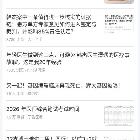
韩杰案中一条值得进一步核实的证据
链：患方单方专家意见如何进入鉴定与
裁判，并影响85%责任认定？
3780
浏览
·
人一个手
年轻医生做到这三点，可避免‘韩杰医生遭遇的医疗事
故罪’，这是我20年经验
7835
浏览
·
hlht胡海涛
又一起！基因编辑临床再现死亡，辉大基因被曝！
1.5 万
浏览
·
粉努努
2026 年医师综合笔试考试时间
7.2 万
浏览
·
丁香医考
32岁博士难进三甲！同行：以前3+2就