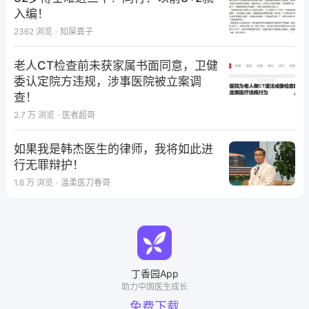
入编！
2362
浏览
·
知屎粪子
老人CT检查前未获家属书面同意，卫健
委认定院方违规，涉事医院被立案调
查！
2.7 万
浏览
·
医者超哥
如果我是韩杰医生的律师，我将如此进
行无罪辩护！
1.8 万
浏览
·
温柔医刀春哥
丁香园App
助力中国医生成长
免费下载