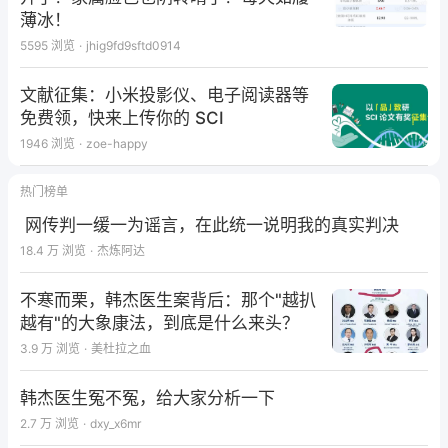
薄冰！
5595
浏览
·
jhig9fd9sftd0914
文献征集：小米投影仪、电子阅读器等
免费领，快来上传你的 SCI
1946
浏览
·
zoe-happy
热门榜单
网传判一缓一为谣言，在此统一说明我的真实判决
18.4 万
浏览
·
杰炼阿达
不寒而栗，韩杰医生案背后：那个"越扒
越有"的大象康法，到底是什么来头？
3.9 万
浏览
·
美杜拉之血
韩杰医生冤不冤，给大家分析一下
2.7 万
浏览
·
dxy_x6mr