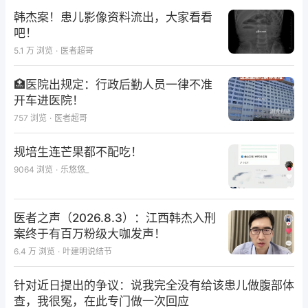
韩杰案！患儿影像资料流出，大家看看
吧！
5.1 万
浏览
·
医者超哥
🏥医院出规定：行政后勤人员一律不准
开车进医院！
757
浏览
·
医者超哥
规培生连芒果都不配吃！
9064
浏览
·
乐悠悠_
医者之声（2026.8.3）：江西韩杰入刑
案终于有百万粉级大咖发声！
6.4 万
浏览
·
叶建明说结节
针对近日提出的争议：说我完全没有给该患儿做腹部体
查，我很冤，在此专门做一次回应