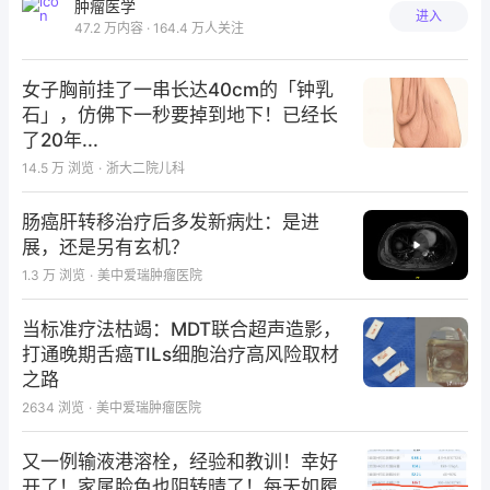
肿瘤医学
进入
47.2 万内容 · 164.4 万人关注
女子胸前挂了一串长达40cm的「钟乳
石」，仿佛下一秒要掉到地下！已经长
了20年...
14.5 万
浏览
·
浙大二院儿科
肠癌肝转移治疗后多发新病灶：是进
展，还是另有玄机？
1.3 万
浏览
·
美中爱瑞肿瘤医院
当标准疗法枯竭：MDT联合超声造影，
打通晚期舌癌TILs细胞治疗高风险取材
之路
2634
浏览
·
美中爱瑞肿瘤医院
又一例输液港溶栓，经验和教训！幸好
开了！家属脸色也阴转晴了！每天如履