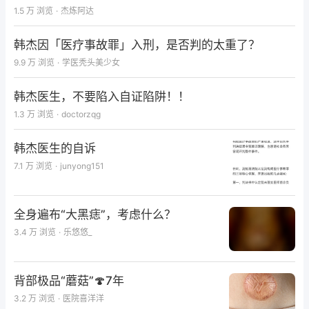
1.5 万
浏览
·
杰炼阿达
韩杰因「医疗事故罪」入刑，是否判的太重了？
9.9 万
浏览
·
学医秃头美少女
韩杰医生，不要陷入自证陷阱！！
1.3 万
浏览
·
doctorzqg
韩杰医生的自诉
7.1 万
浏览
·
junyong151
全身遍布“大黑痣”，考虑什么？
3.4 万
浏览
·
乐悠悠_
背部极品“蘑菇”🍄7年
3.2 万
浏览
·
医院喜洋洋