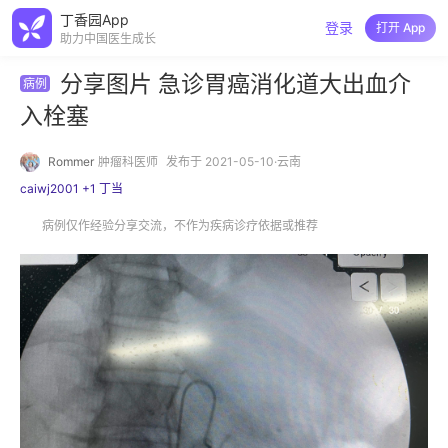
丁香园App
登录
打开 App
助力中国医生成长
分享图片 急诊胃癌消化道大出血介
病例
入栓塞
Rommer
肿瘤科医师
发布于 2021-05-10·云南
caiwj2001 +1 丁当
病例仅作经验分享交流，不作为疾病诊疗依据或推荐