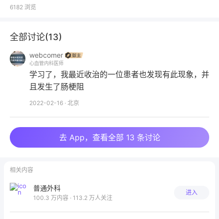
2020年6月因“子宫内膜异位症”在青岛大学附属医院行
6182
浏览
腹腔镜下子宫及附件切除术，痊愈出院。自述腹腔镜下
子宫及附件切除术治愈出院后8个月来间断腹痛、腹
全部讨论(
13
)
胀，以脐下为著，无规律，与饮食、体位无关，有夜间
webcomer
痛醒，多次口服匹维溴铵片后缓解，曾间断就诊中医院
心血管内科医师
治疗，效果差。行胃、肠镜检查未见明显异常。查体腹
学习了，我最近收治的一位患者也发现有此现象，并
平坦，下腹部横向切口瘢痕10cm，愈合好。腹壁皮肤
且发生了肠梗阻
见热敷后不规则色素沉着，余正常。
2022-02-16
·
北京
去 App，查看全部 13 条讨论
相关内容
普通外科
进入
100.3 万内容 · 113.2 万人关注