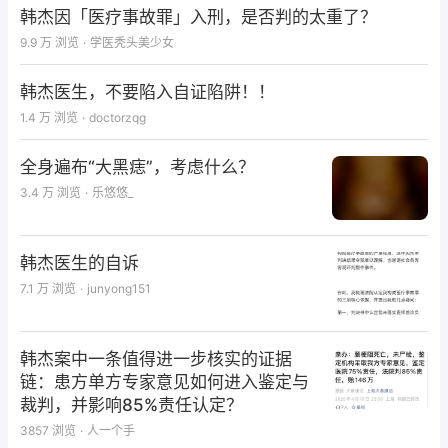
韩杰因「医疗事故罪」入刑，是否判的太重了？
幼保健院行剖腹产手术，痊愈出院；患者多次就诊无锡
9.9 万
浏览
·
学医秃头美少女
市中医院、北京中医院长期服用中药汤剂进行调理，效
果欠佳。近2年来患者自感腹部胀痛较前加重且频繁，
韩杰医生，不要陷入自证陷阱！！
食欲差，需使用开塞露辅助排便。胃镜、结肠镜检及钡
1.4 万
浏览
·
doctorzqg
灌肠未见明显异常改变。查体腹平坦，下腹部横向切口
瘢痕10cm，愈合好。
全身遍布“大黑痣”，考虑什么？
3.4 万
浏览
·
乐悠悠_
韩杰医生的自诉
7.1 万
浏览
·
junyong151
韩杰案中一条值得进一步核实的证据
链：患方单方专家意见如何进入鉴定与
裁判，并影响85%责任认定？
3857
浏览
·
人一个手