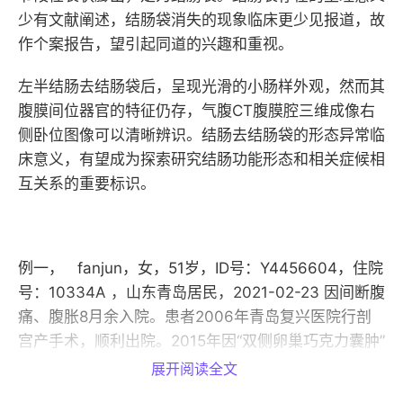
少有文献阐述，结肠袋消失的现象临床更少见报道，故
作个案报告，望引起同道的兴趣和重视。
左半结肠去结肠袋后，呈现光滑的小肠样外观，然而其
腹膜间位器官的特征仍存，气腹CT腹膜腔三维成像右
侧卧位图像可以清晰辨识。结肠去结肠袋的形态异常临
床意义，有望成为探索研究结肠功能形态和相关症候相
互关系的重要标识。
例一， fanjun，女，51岁，ID号：Y4456604，住院
号：10334A ，山东青岛居民，2021-02-23 因间断腹
痛、腹胀8月余入院。患者2006年青岛复兴医院行剖
宫产手术，顺利出院。2015年因“双侧卵巢巧克力囊肿”
青岛大学附属医院剖腹探查、双侧囊肿切除术，痊愈出
展开阅读全文
院；2015年7月行腹腔镜下阑尾切除术，治愈出院；