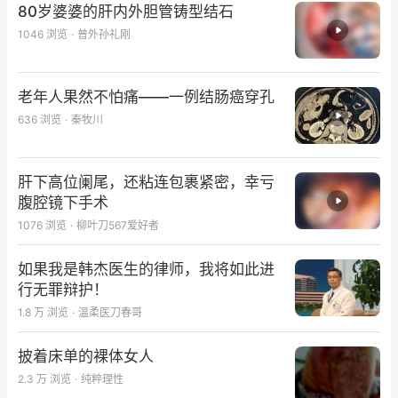
80岁婆婆的肝内外胆管铸型结石
1046
浏览
·
普外孙礼刚
图1-1：例一腹壁形态
老年人果然不怕痛——一例结肠癌穿孔
636
浏览
·
秦牧川
肝下高位阑尾，还粘连包裹紧密，幸亏
腹腔镜下手术
1076
浏览
·
柳叶刀567爱好者
如果我是韩杰医生的律师，我将如此进
行无罪辩护！
1.8 万
浏览
·
温柔医刀春哥
披着床单的裸体女人
2.3 万
浏览
·
纯粹理性