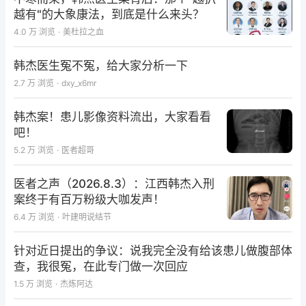
越有"的大象康法，到底是什么来头？
4.0 万
浏览
·
美杜拉之血
韩杰医生冤不冤，给大家分析一下
2.7 万
浏览
·
dxy_x6mr
韩杰案！患儿影像资料流出，大家看看
吧！
5.2 万
浏览
·
医者超哥
图1-4：例一回盲部及右半结肠形态正常
医者之声（2026.8.3）：江西韩杰入刑
案终于有百万粉级大咖发声！
例二，malin，女，40岁。ID号：Y4446269，住院
6.4 万
浏览
·
叶建明说结节
号：09612A ，江苏无锡居民，2021-01-21 因间断性
腹胀痛14年，加重2年余入院。患者2007年在南通虹
针对近日提出的争议：说我完全没有给该患儿做腹部体
查，我很冤，在此专门做一次回应
桥医院行腹腔镜下双侧输卵管疏通术，后开始出现全腹
胀痛，无规律，受凉及饮食不当多加重，夜间较白天明
1.5 万
浏览
·
杰炼阿达
显，每日均有排便，排气后有缓解。2010年在无锡妇