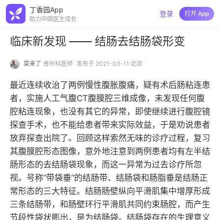
丁香园App
登录
打开 App
助力中国医生成长
临床新发现 —— 结肠去结肠袋形变
菜来了
普外科医师
发布于 2021-03-11·北京
最近连续收治了两例慢性腹胀腹痛，疑有术后肠粘连患
者，实施人工气腹CT腹膜腔三维成像，未发现任何腹
腔粘连现象，也没有其它的异常，即使继续进行腹腔镜
探查手术，也不能给患者带来实际效益，于是劝说患者
放弃探查出院了。回顾这样索然无味的诊疗过程，复习
其腹膜腔形态图像，意外地注意到两例患者均有左半结
肠形态的去结肠袋现象，而这一异常为过去诊疗所忽
视。号称“带袋垂”的结肠带、结肠袋和肠脂垂是结肠正
常形态的三大特征。结肠肠壁纵向平滑肌集中增厚形成
三条结肠带，和肠壁环行平滑肌共同约束肠腔，而产生
节段性袋状膨出，是为结肠袋。结肠袋存在的生理意义