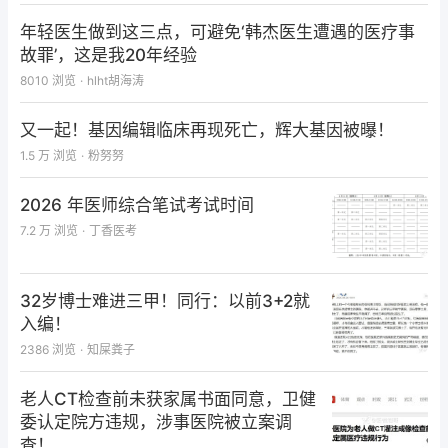
年轻医生做到这三点，可避免‘韩杰医生遭遇的医疗事
图2-1：例二腹壁形态
故罪’，这是我20年经验
8010
浏览
·
hlht胡海涛
又一起！基因编辑临床再现死亡，辉大基因被曝！
1.5 万
浏览
·
粉努努
2026 年医师综合笔试考试时间
7.2 万
浏览
·
丁香医考
32岁博士难进三甲！同行：以前3+2就
入编！
2386
浏览
·
知屎粪子
老人CT检查前未获家属书面同意，卫健
图2-2：例二乙状结肠去结肠袋形变
委认定院方违规，涉事医院被立案调
查！