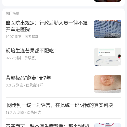
图1-2：例一 降结肠去结肠袋形变
热门榜单
🏥医院出规定：行政后勤人员一律不准
开车进医院！
1007
浏览
·
医者超哥
规培生连芒果都不配吃！
9272
浏览
·
乐悠悠_
背部极品“蘑菇”🍄7年
3.3 万
浏览
·
医院喜洋洋
图1-3：例一横结肠去结肠袋形变
网传判一缓一为谣言，在此统一说明我的真实判决
18.7 万
浏览
·
杰炼阿达
不寒而栗，韩杰医生案背后：那个"越扒