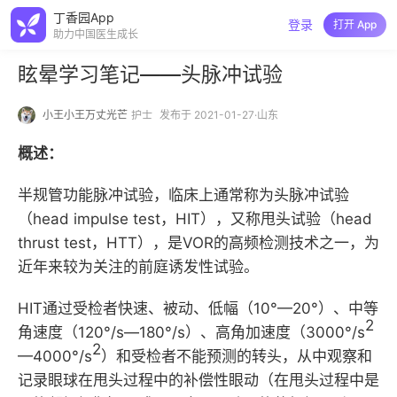
丁香园App
登录
打开 App
助力中国医生成长
眩晕学习笔记——头脉冲试验
小王小王万丈光芒
护士
发布于 2021-01-27·山东
概述：
半规管功能脉冲试验，临床上通常称为头脉冲试验
（head impulse test，HIT），又称甩头试验（head
thrust test，HTT），是VOR的高频检测技术之一，为
近年来较为关注的前庭诱发性试验。
HIT通过受检者快速、被动、低幅（10°—20°）、中等
2
角速度（120°/s—180°/s）、高角加速度（3000°/s
2
—4000°/s
）和受检者不能预测的转头，从中观察和
记录眼球在甩头过程中的补偿性眼动（在甩头过程中是