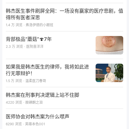
外，不同的检查者施加的头动速度往往有很明显的差
别，左利手与右利手对水平半规管的检测结果也会有影
韩杰医生事件刷屏全网：一场没有赢家的医疗悲剧，值
响。
得所有医者深思
1.4 万
浏览
·
弗洛伊德的小跟班
4. 其他因素：检查过程中也需要重视患者注意力、配
合程度、颈椎活动范围等因素。
背部极品“蘑菇”🍄7年
2.3 万
浏览
·
医院喜洋洋
临床意义：
如果我是韩杰医生的律师，我将如此进
行无罪辩护！
人体前庭系统是一个低频惯性系统。日常活动范围的运
1.5 万
浏览
·
温柔医刀春哥
动频率在0.5—6Hz。当运动频率在2Hz以下时前庭
觉、视觉和本体觉感受器的输入都参与眼球运动和身体
韩杰案在刑事判决逻辑上站不住脚
姿态平衡的调控，并且两侧对应的耦联半规管在接受刺
4220
浏览
·
胺碘酮之泪
激时存在“推-拉”效应，同时在脑干中的速度储存机制
医师协会对韩杰案为什么噤声
也发生作用。当运动频率在2Hz以上时，视觉和本体觉
6290
浏览
·
英雄本色001
感受器产生的视眼动反射和颈眼动反射以及脑干的中枢