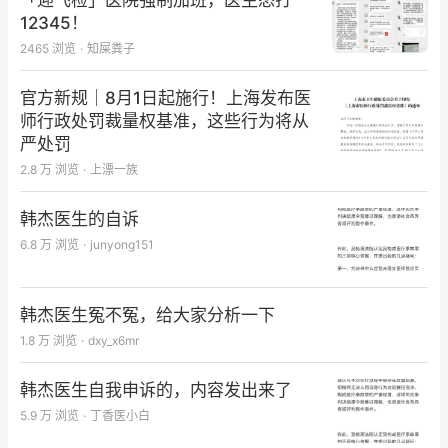
「迎飞检」医院强制加班，医生怒打
12345！
2. 操作准备：脉冲检查时幅度范围不能过大，眼球运
2465
浏览
·
知屎粪子
动主要受神经调节而非机械运动，人体的眼球运动范围
大约为±55°，受试者注视偏离眼球中心大于45°时，神
官方新规｜8月1日起施行！上海发布医
经系统会限制扫视幅度在45°左右。检查者手放置的位
师行政处罚裁量权基准，这些行为将从
置也会产生影响，有研究表明手放置于颅顶测量的
严处罚
VOR增益要比手放置在颞部测量值更高。
2.8 万
浏览
·
上漂一族
3. 头动速度：检查时需要在患者不可预知的情况下，
韩杰医生的自诉
保证一个相对快速的头动。头动的速度直接影响了最终
6.8 万
浏览
·
junyong151
获得的数据结果有效性，VOR 增益随头动速度增加而
递减，过高速度的头动会导致不必要的干扰产生，但如
韩杰医生冤不冤，给大家分析一下
果头动速度过慢，医生也许会漏掉可能的前庭损伤，一
般建议头动峰值速度>150°/s。与水平半规管检查相
1.8 万
浏览
·
dxy_x6mr
比，垂直半规管的头脉冲检查更加困难，需要限制头位
韩杰医生自我申诉的，内容发出来了
在特定平面内，很难达到水平半规管那样的最大头动速
5.9 万
浏览
·
丁香医小白
度，且颈部活动受限制的患者结果也可能受到影响。此