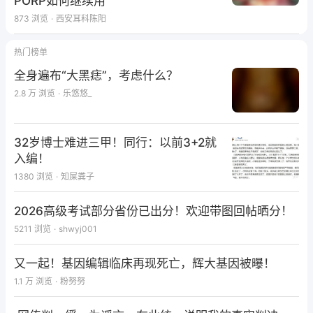
PORP如何继续用
向受损侧时，因为眼睛不能定位在靶点上，动眼神经系
873
浏览
·
西安耳科陈阳
统的神经输入不再与头动成正比，从而体现为VOR增
益的下降。理想的头脉冲检查中aVOR产生与头动方向
热门榜单
相反、速度相同的眼球运动。视觉稳定性是人体在空间
全身遍布“大黑痣”，考虑什么？
位置变化时（如头动），依然可以清晰视物。视网膜中
2.8 万
浏览
·
乐悠悠_
央凹是视敏度最高的地方，影像偏离中央凹2°~5°即可
降低视敏度，视网膜各部分的视敏度呈现偏心性改变。
32岁博士难进三甲！同行：以前3+2就
aVOR正常的患者头运动与头静止的视觉稳定性差别很
入编！
小或近似没有；而 aVOR 异常时，快速头动时，不能
1380
浏览
·
知屎粪子
保持眼睛在空间范围内的稳定性，致图像从视网膜中央
凹滑出，表现为动态视敏度降低。
2026高级考试部分省份已出分！欢迎带图回帖晒分！
5211
浏览
·
shwyj001
又一起！基因编辑临床再现死亡，辉大基因被曝！
检测方法及注意事项：
1.1 万
浏览
·
粉努努
vHIT 设备由一个头戴式眼球运动记录仪，一个头动速