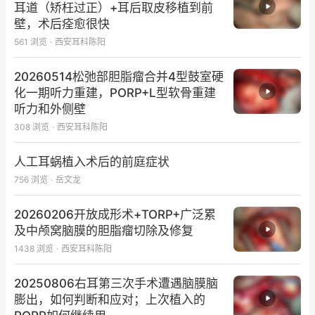
耳道（矫枉过正）+耳后取皮移植到前
法国Ulmer教授对v-HIT技术做了进一步改进和完善，
壁，术后痊愈很快
同时以六个半规管图的形式呈现检测结果，使HIT技术
561
浏览
·
西安耳科陈阳
更加便捷、直观。通过摄像头记录HIT中眼球的水平、
20260514松弛部胆脂瘤合并4型鼓室硬
垂直、斜向及旋转运动，可实现分别检测两耳六个半规
化一期听力重建，PORP+L型软骨重建
管的功能状态，弥补了以往HIT技术对垂直半规管损伤
听力和外侧壁
难以查知的缺陷。
308
浏览
·
西安耳科陈阳
人工耳蜗植入术后的前庭症状
机制：
756
浏览
·
岳文龙
头部低速运动的时候，视觉是主要掌控的器官；中速运
20260206开放成形术+TORP+广泛累
及中颅窝脑膜的胆脂瘤切除及修复
动时，视觉和前庭觉都参与保持视觉稳定；而在高速运
1438
浏览
·
西安耳科陈阳
动过程中（5Hz左右），只有前庭系统参与，此时眼动
受前庭兴奋电位和抑制电位差值调控，这种电位差与头
20250806右耳第三次手术遭遇脑膜脑
动速度成正比，体现在头脉冲检查中是眼动速度与头动
膨出，如何判断和应对；上次植入的
速度在反方向上是相等的。当一侧前庭功能受损，头转