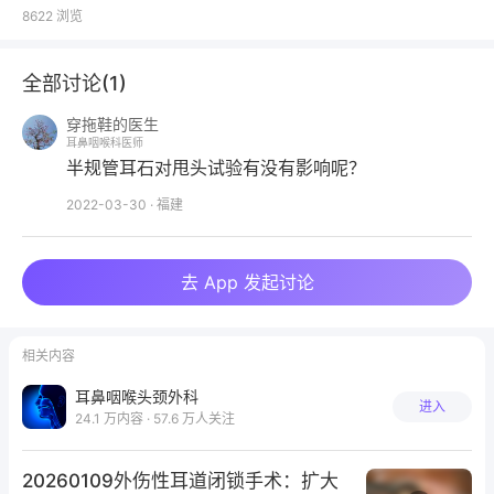
saccade）两种形式。显性扫视比较容易观测，但是隐
8622
浏览
性扫视往往十分细弱，很难依靠肉眼捕捉到。因此
VOR反应减退常常难以通过简单的HTT定量诊断，其
全部讨论(
1
)
临床应用推广受到很大局限。随着科学技术的进步，头
动传感器和巩膜探测线圈技术的运用使HTT指标得以
穿拖鞋的医生
耳鼻咽喉科医师
量化分析，提高了该技术的敏感性和特异性。巩膜探测
半规管耳石对甩头试验有没有影响呢？
线圈技术也成为了HIT的金标准技术。但这种检测方法
2022-03-30
·
福建
需要受试者佩戴很不舒服的角膜接触镜而难以成为临床
常规检测，并且急性期眩晕患者也无法应用，依旧难以
在临床上广泛普及。
去 App 发起讨论
随着视频头脉冲（video-head impulse test，v-
HIT）方法的产生，进一步完善了HIT技术，该方法与
相关内容
巩膜探测线圈记录方法一样具有客观准确性，作为一种
耳鼻咽喉头颈外科
进入
便捷的检测技术已经在临床前庭周围性损伤评估中得到
24.1 万内容 · 57.6 万人关注
成功运用，并且患者易于接受，甚至可以在眩晕急性期
应用。
20260109外伤性耳道闭锁手术：扩大