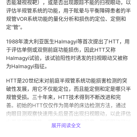
否能凝视视靶），或是否出现跟踪不能的扫视眼动，以
评估半规管系统的功能，用于眩晕与平衡障碍患者的半
规管VOR系统功能的量化分析和损伤的定位、定侧和
定“管”。
1988年澳大利亚医生Halmagyi等首次提出了HTT，用
于评估单侧或双侧前庭功能损伤，因此HTT又称
Halmagyi试验，该试验阳性时诱发的扫视眼动又被称
为Halmagyi指征。
HTT是20世纪末对前庭半规管系统功能损害检测的突
破性发展，用它不仅能定位，而且能定侧和定是哪只半
规管受损。三十年来，HTT技术得到不断改进和完
善。初始的HTT仅仅作为简单的床边检测方法，通过
肉眼目测观察快速甩头后是否出现扫视眼动，以此评估
水平半规管功能。根据半规管损伤程度，扫视眼动可以
展开阅读全文
呈现显性（overt saccade）和隐性（covert