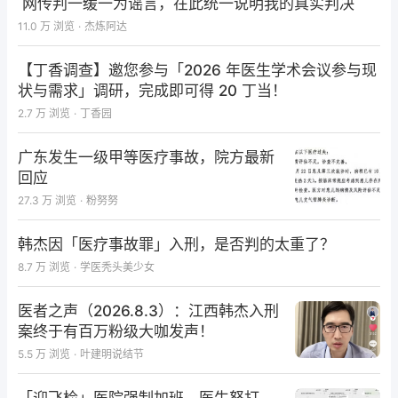
网传判一缓一为谣言，在此统一说明我的真实判决
度感受器（陀螺仪）和一个头戴式校准设备组成。检查
11.0 万
浏览
·
杰炼阿达
有校准和头脉冲两个部分，校准过程需要激光参与，在
距离靶点1m的位置上，患者坐位向前直视靶点，同时
【丁香调查】邀您参与「2026 年医生学术会议参与现
在视线上、下、左、右各20°的方向上产生激光参考
状与需求」调研，完成即可得 20 丁当！
点，分别让患者凝视这些参考点产生校准线。头脉冲检
2.7 万
浏览
·
丁香园
测时需要患者紧紧凝视前方1m处的靶点，同时在水平
半规管平面内施加一个被动、快速、小幅度的脉冲运
广东发生一级甲等医疗事故，院方最新
动，头部的这种加速度运动会在水平面内刺激水平半规
回应
管感受器；旋转头至相对于躯干45°并保证患者凝视前
27.3 万
浏览
·
粉努努
方定点，于相对躯干前后方向加速度运动头部会刺激旋
韩杰因「医疗事故罪」入刑，是否判的太重了？
转侧后半规管与对侧前半规管感受器。
8.7 万
浏览
·
学医秃头美少女
vHIT 检查时，有一些事项需要引起重视:
医者之声（2026.8.3）：江西韩杰入刑
1. 设备准备：检查时，需要确保绑带系紧，防止滑脱或
案终于有百万粉级大咖发声！
者相对运动发生。同时也需要注意避免手的位置接触到
5.5 万
浏览
·
叶建明说结节
绑带或者电线，造成干扰。