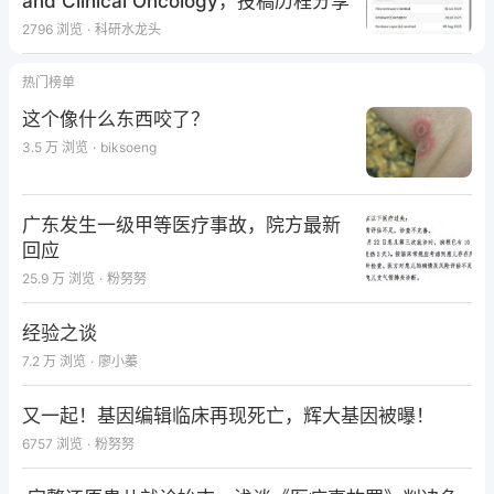
and Clinical Oncology，投稿历程分享
2796
浏览
·
科研水龙头
热门榜单
这个像什么东西咬了？
3.5 万
浏览
·
biksoeng
广东发生一级甲等医疗事故，院方最新
回应
25.9 万
浏览
·
粉努努
经验之谈
7.2 万
浏览
·
廖小蓁
又一起！基因编辑临床再现死亡，辉大基因被曝！
6757
浏览
·
粉努努