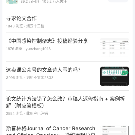
89.2 万内容 · 105.2 万人关注
寻求论文合作
1843
浏览
·
烟云十三枪
《中国感染控制杂志》投稿经验分享
1876
浏览
·
yuezhang1018
这卖课公众号的文章诗人写的吗？
3996
浏览
·
划船不靠桨2333
论文统计方法错了怎么改？审稿人返修指南 + 案例拆
解（附应答模板）
2554
浏览
·
此用户已注销
斯普林格Journal of Cancer Research