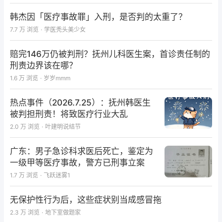
韩杰因「医疗事故罪」入刑，是否判的太重了？
7.7 万
浏览
·
学医秃头美少女
赔完146万仍被判刑？抚州儿科医生案，首诊责任制的
刑责边界该在哪？
1.6 万
浏览
·
岁岁mmm
热点事件（2026.7.25）：抚州韩医生
被判担刑责！将致医疗行业大乱
2.0 万
浏览
·
叶建明说结节
广东：男子急诊科求医后死亡，鉴定为
一级甲等医疗事故，警方已刑事立案
1.7 万
浏览
·
飞跃迷雾1
无保护性行为后，这些症状别当成感冒拖
2.3 万
浏览
·
地下室做题家