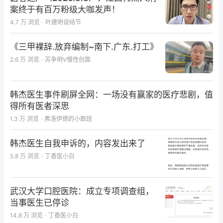
案终于有百万粉级大咖发声！
4.7 万
浏览
·
叶建明说结节
《三甲裸辞.放弃编制~南下.广东.打工》
2.6 万
浏览
·
苏争明V慢性创面
韩杰医生事件刷屏全网：一场没有赢家的医疗悲剧，值
得所有医者深思
1.3 万
浏览
·
弗洛伊德的小跟班
韩杰医生自我申诉的，内容发出来了
5.8 万
浏览
·
丁香医小白
武汉大学口腔医院：成立专项调查组，
当事医生已停诊
14.8 万
浏览
·
丁香医小白