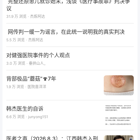
完整还原患儿就诊始末，浅谈《医疗事故罪》判决争
议
31.9 万
浏览
·
杰炼阿达
网传判一缓一为谣言，在此统一说明我的真实判决
5.5 万
浏览
·
杰炼阿达
对健强医院事件的个人观点
3.0 万
浏览
·
垂拱山人_
背部极品“蘑菇”🍄7年
1.9 万
浏览
·
医院喜洋洋
韩杰医生的自诉
6.6 万
浏览
·
junyong151
医者之声（2026.8.3）：江西韩杰入刑