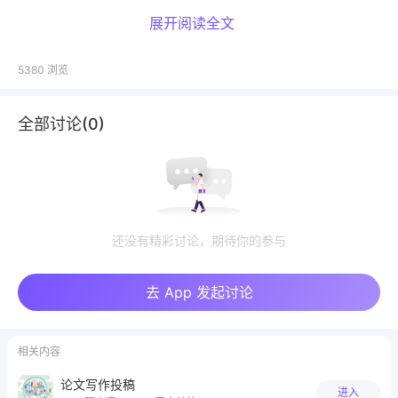
展开阅读全文
* 处理数据、作图、图片处理
5380
浏览
r语言、SPSS、origin、sigmaplot、photoshop、
全部讨论(
0
)
Adobe illustrator
* 论文写作
还没有精彩讨论，期待你的参与
SCI杂志缩写全程互查journal titles and
abbreviations search、英文文章润色grammarly、截
去 App 发起讨论
图转文字
相关内容
论文写作投稿
进入