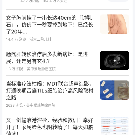
47.2 万内容 · 164.4 万人关注
女子胸前挂了一串长达40cm的「钟乳
石」，仿佛下一秒要掉到地下！已经长
了20年...
14.4 万
浏览
·
浙大二院儿科
肠癌肝转移治疗后多发新病灶：是进
展，还是另有玄机？
1.3 万
浏览
·
美中爱瑞肿瘤医院
当标准疗法枯竭：MDT联合超声造影，
打通晚期舌癌TILs细胞治疗高风险取材
之路
2623
浏览
·
美中爱瑞肿瘤医院
又一例输液港溶栓，经验和教训！幸好
开了！家属脸色也阴转晴了！每天如履
薄冰！