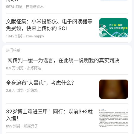
5574
浏览
·
桂花悬铃木
文献征集：小米投影仪、电子阅读器等
免费领，快来上传你的 SCI
1942
浏览
·
zoe-happy
热门榜单
网传判一缓一为谣言，在此统一说明我的真实判决
8.9 万
浏览
·
杰炼阿达
全身遍布“大黑痣”，考虑什么？
2.6 万
浏览
·
乐悠悠_
32岁博士难进三甲！同行：以前3+2就
入编！
899
浏览
·
知屎粪子