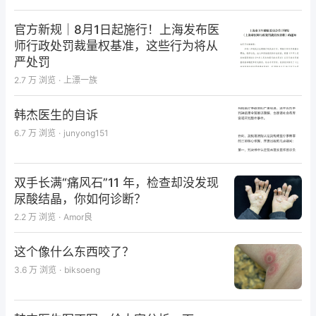
官方新规｜8月1日起施行！上海发布医
师行政处罚裁量权基准，这些行为将从
严处罚
2.7 万
浏览
·
上漂一族
韩杰医生的自诉
6.7 万
浏览
·
junyong151
双手长满“痛风石”11 年，检查却没发现
尿酸结晶，你如何诊断？
2.2 万
浏览
·
Amor良
这个像什么东西咬了？
3.6 万
浏览
·
biksoeng