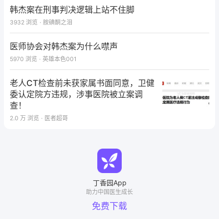
韩杰案在刑事判决逻辑上站不住脚
3932
浏览
·
胺碘酮之泪
医师协会对韩杰案为什么噤声
5970
浏览
·
英雄本色001
老人CT检查前未获家属书面同意，卫健
委认定院方违规，涉事医院被立案调
查！
2.0 万
浏览
·
医者超哥
丁香园App
助力中国医生成长
免费下载