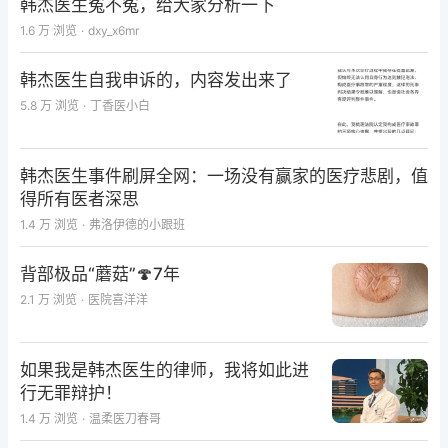
韩杰医生冤不冤，给大家分析一下
1.6 万
浏览
·
dxy_x6mr
韩杰医生自我申诉的，内容发出来了
5.8 万
浏览
·
丁香医小白
韩杰医生事件刷屏全网：一场没有赢家的医疗悲剧，值
得所有医者深思
1.4 万
浏览
·
弗洛伊德的小跟班
背部极品“蘑菇”🍄7年
2.1 万
浏览
·
医院喜洋洋
如果我是韩杰医生的律师，我将如此进
行无罪辩护！
1.4 万
浏览
·
温柔医刀春哥