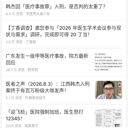
韩杰因「医疗事故罪」入刑，是否判的太重了？
8.4 万
浏览
·
学医秃头美少女
【丁香调查】邀您参与「2026 年医生学术会议参与现
状与需求」调研，完成即可得 20 丁当！
2.6 万
浏览
·
丁香园
广东发生一级甲等医疗事故，院方最新
回应
26.7 万
浏览
·
粉努努
医者之声（2026.8.3）：江西韩杰入刑
案终于有百万粉级大咖发声！
5.1 万
浏览
·
叶建明说结节
「迎飞检」医院强制加班，医生怒打
12345！
2229
浏览
·
知屎粪子