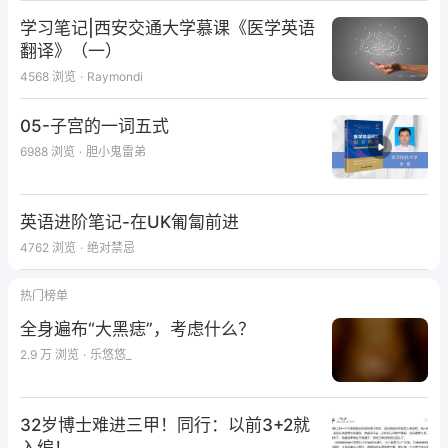
学习笔记|西安交通大学慕课《医学英语
翻译》（一）
4568
浏览
·
Raymondi
05-子宫的一词五式
6988
浏览
·
胆小鬼雷弟
英语进阶笔记-在UK匍匐前进
4762
浏览
·
绝对禁忌
热门榜单
全身遍布“大黑痣”，考虑什么？
2.9 万
浏览
·
乐悠悠_
32岁博士难进三甲！同行：以前3+2就