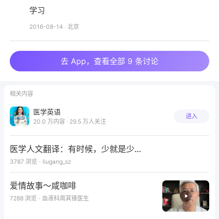
学习
2016-08-14
·
北京
去 App，查看全部 9 条讨论
相关内容
医学英语
进入
20.0 万内容 · 29.5 万人关注
医学人文翻译：有时候，少就是少…
3787
浏览
·
liugang_sz
爱情故事～咸咖啡
7288
浏览
·
血液科周其锋医生