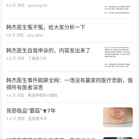
6.9 万
浏览
·
junyong151
韩杰医生冤不冤，给大家分析一下
1.8 万
浏览
·
dxy_x6mr
韩杰医生自我申诉的，内容发出来了
5.9 万
浏览
·
丁香医小白
韩杰医生事件刷屏全网：一场没有赢家的医疗悲剧，值
得所有医者深思
1.4 万
浏览
·
弗洛伊德的小跟班
背部极品“蘑菇”🍄7年
2.4 万
浏览
·
医院喜洋洋