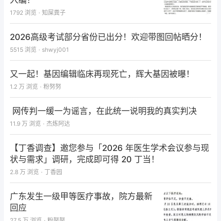
入编！
1792
浏览
·
知屎粪子
2026高级考试部分省份已出分！欢迎带图回帖晒分！
5515
浏览
·
shwyj001
又一起！基因编辑临床再现死亡，辉大基因被曝！
1.2 万
浏览
·
粉努努
网传判一缓一为谣言，在此统一说明我的真实判决
11.9 万
浏览
·
杰炼阿达
【丁香调查】邀您参与「2026 年医生学术会议参与现
状与需求」调研，完成即可得 20 丁当！
2.8 万
浏览
·
丁香园
广东发生一级甲等医疗事故，院方最新
回应
27.5 万
浏览
·
粉努努