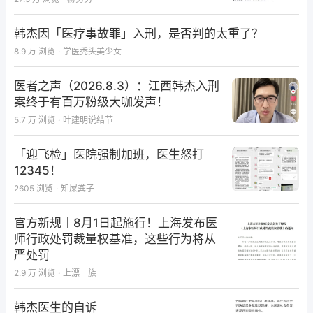
韩杰因「医疗事故罪」入刑，是否判的太重了？
8.9 万
浏览
·
学医秃头美少女
医者之声（2026.8.3）：江西韩杰入刑
案终于有百万粉级大咖发声！
5.7 万
浏览
·
叶建明说结节
「迎飞检」医院强制加班，医生怒打
12345！
2605
浏览
·
知屎粪子
官方新规｜8月1日起施行！上海发布医
师行政处罚裁量权基准，这些行为将从
严处罚
2.9 万
浏览
·
上漂一族
韩杰医生的自诉