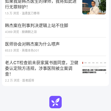
如果我是韩杰医生的律师，我将如此进
行无罪辩护！
1.5 万
浏览
·
温柔医刀春哥
韩杰案在刑事判决逻辑上站不住脚
4369
浏览
·
胺碘酮之泪
医师协会对韩杰案为什么噤声
6533
浏览
·
英雄本色001
老人CT检查前未获家属书面同意，卫健
委认定院方违规，涉事医院被立案调
查！
2.2 万
浏览
·
医者超哥