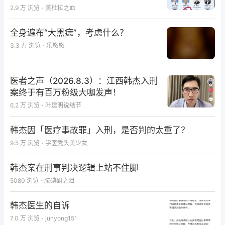
那是2005年7月，我收到了一位战友的求助PM。她的
2.9 万
浏览
·
美杜拉之血
论文在大修两次后均不合格，杂志(IF2分多)社给了她
全身遍布“大黑痣”，考虑什么？
最后一次修稿机会，但她不知如何修改，正处于绝望之
3.3 万
浏览
·
乐悠悠_
中。我在第一时间回复了她。在了解了论文内容、投稿
及修回情况后，我建议她将她的论文、杂志意见及建议
送给我。经过坦诚交流，她毫不犹豫地将论文给我修
医者之声（2026.8.3）：江西韩杰入刑
改，经过一轮认真修改后再投，论文顺利在10月份接
案终于有百万粉级大咖发声！
受。当时，她所在单位(中科院)要求博士生发表SCI论
6.2 万
浏览
·
叶建明说结节
文的IF在4分以上才可毕业。好在她已有成文的另一篇
英文初稿，她再次向我求援，第二篇论文经过几轮修改
韩杰因「医疗事故罪」入刑，是否判的太重了？
后，在2006年初被另一份近2分的杂志接受。这位丁
9.5 万
浏览
·
学医秃头美少女
香园战友可谓喜极而泣，经过多次电话、email及MSN
韩杰案在刑事判决逻辑上站不住脚
交流，我与她逐渐成为无话不谈的朋友。她告诉我她的
5080
浏览
·
胺碘酮之泪
学习生涯，她的父母，她的业余爱好和生活以及毕业后
工作问题。我曾问她毕业后有无打算出国深造。她很感
韩杰医生的自诉
慨地说：“其实，我很穷的。为了毕业，我积攒下来的
7.0 万
浏览
·
junyong151
仅有的6千多元都付给您的公司了，哪有钱出国呀。”后