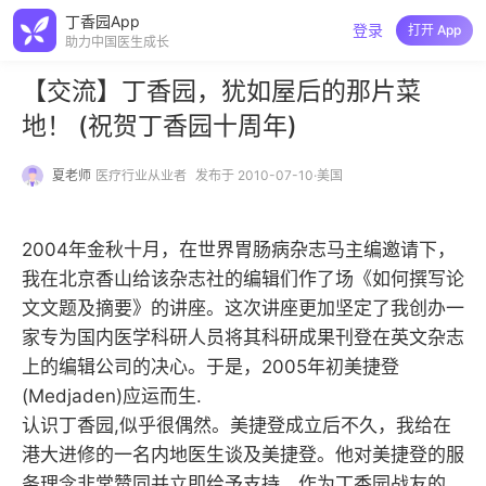
丁香园App
登录
打开 App
助力中国医生成长
【交流】丁香园，犹如屋后的那片菜
地！ (祝贺丁香园十周年)
夏老师
医疗行业从业者
发布于 2010-07-10·美国
2004年金秋十月，在世界胃肠病杂志马主编邀请下，
我在北京香山给该杂志社的编辑们作了场《如何撰写论
文文题及摘要》的讲座。这次讲座更加坚定了我创办一
家专为国内医学科研人员将其科研成果刊登在英文杂志
上的编辑公司的决心。于是，2005年初美捷登
(Medjaden)应运而生.
认识丁香园,似乎很偶然。美捷登成立后不久，我给在
港大进修的一名内地医生谈及美捷登。他对美捷登的服
务理念非常赞同并立即给予支持。作为丁香园战友的