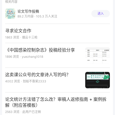
相关内容
时，美捷登特地邀请论文专家以“美捷登生物医学编辑”
论文写作投稿
账号专门负责回复丁香园战友任何有关论文写作与发表
进入
89.2 万内容 · 105.3 万人关注
的学术问题。我希望与论文版众多“强人”一道，继续为
论文版的繁荣尽一份微薄之力。
寻求论文合作
1863
浏览
·
烟云十三枪
我与版主
2005年底与论文版前任版主“Onobel”的相识相知，使
《中国感染控制杂志》投稿经验分享
我对丁香园版主及其素质有了直接和深入的了解。丁香
1896
浏览
·
yuezhang1018
园对版主的选择与任命有一套成熟及严格的制度程序。
丁香园绝大多数版主有比较丰富的专业知识，多才多
艺，尤其注重自身素质修养的提高，对有效管理丁香园
这卖课公众号的文章诗人写的吗？
各论坛并维护丁香园良好形象起到了举足轻重的作用。
4002
浏览
·
划船不靠桨2333
几年来，我与丁香园各版块的许多版主，尤其论文版的
几位版主有不同程度的交流。在我的印象中，这些版主
论文统计方法错了怎么改？审稿人返修指南 + 案例拆
诚实、正直、积极向上、公正无私、乐于助人、包容关
解（附应答模板）
爱、乃至忍辱负重，他们在各自的版块各司其职、兢兢
2563
浏览
·
此用户已注销