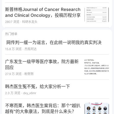
业业、任劳任怨、不求荣誉、不求报酬、不求掌声、
不求鲜花，默默奉献。但我深知，他们是想借助这个
斯普林格Journal of Cancer Research
“虚拟”的网络充分发挥自身才能，施展一技（艺）之
and Clinical Oncology，投稿历程分享
长，体验为他人服务及与人交流的乐趣，并从中学习管
2807
浏览
·
科研水龙头
理技能和经验，强化专业知识。
热门榜单
几年来，我已见证许许多多版主在现实生活中，在各自
的工作岗位取得一个又一个成就，“Blueman1320”便
网传判一缓一为谣言，在此统一说明我的真实判决
是其中的典型一例。
15.8 万
浏览
·
杰炼阿达
广东发生一级甲等医疗事故，院方最新
我与论文版战友
回应
几年来，让我不知疲倦(废寝忘食)地"耕耘"在丁香园的
27.9 万
浏览
·
粉努努
最大动力莫过于能真正帮助战友成功地将他们的科研成
果发表在SCI杂志上，使一个个在痛苦中挣扎的研究生
韩杰医生冤不冤，给大家分析一下
顺利毕业，让许多刚进入科研岗位的年轻科研人员尽快
2.3 万
浏览
·
dxy_x6mr
获得基金。每当收到丁香园战友汇报论文被接受的喜讯
我都会感到由衷的欣慰和满足！
不寒而栗，韩杰医生案背后：那个"越扒
下面是与两位丁香园战友的真实故事：
越有"的大象康法，到底是什么来头？