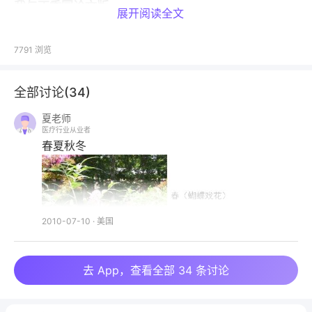
我与丁香园论文版
展开阅读全文
2005年我曾以“hhxx1021”在丁香园注册；同时，也注
册了“medjaden”，主要在论文版发些有关论文写作与
7791
浏览
发表的理论知识及实践经验的贴子，回应丁香园战友的
求助，并通过PM及email与丁香园战友交流。值得一
全部讨论(
34
)
提的是，“medjaden”在2006年论文版被评为当年10
大“劳模”之一 （
夏老师
http://www.dxy.cn/bbs/post/view?
医疗行业从业者
bid=45&id=5441434&sty=3&keywords=%C0%CD
春夏秋冬
%**%A3
）。2007年美捷登凭借“medjaden”在丁香
园战友中的声誉及自身实力成为丁香园论文版推荐的、
排他性的论文编辑公司。
2008年丁香通成立，美捷登成为其金牌供应商，并继
2010-07-10
·
美国
续在丁香园保持良好的口碑和声誉。目前，
“hhxx1021”的注册名已改为“美捷登主编”，主要在论文
版负责为丁香园战友修改回复信；“medjaden”注册名
去 App，查看全部 34 条讨论
留用至今，由美捷登公司专人管理，主要负责回复丁香
园战友的咨询及交流论文写作和发表的经验。与此同