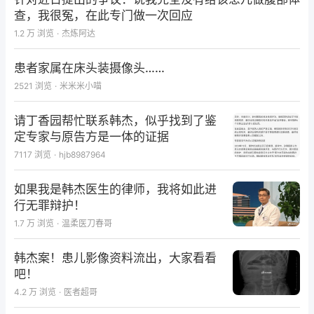
已不仅仅在论文写作与发表方面，我们也成为事业上志
查，我很冤，在此专门做一次回应
同道合的朋友，他对美捷登创办英文医学杂志表示极力
1.2 万
浏览
·
杰炼阿达
支持，认为是个“很好的主意”，并表示愿意在资金上投
资，学术上支持，他说，“我相信夏老师，只要是你决
患者家属在床头装摄像头……
定要做的事，你一定能做成！”
2521
浏览
·
米米米小喵
以上只是我与众多战友故事中比较有代表性的两个实
例，5年来，与我交流的战友不计其数，许多仅有一
请丁香园帮忙联系韩杰，似乎找到了鉴
定专家与原告方是一体的证据
“面”之交，大多数战友的注册名我也不记得了，不过，
7117
浏览
·
hjb8987964
在每年新年及春节来临之际，我都会收到许许多多来自
全国各地战友的email和PM问候及电子贺卡。有战友
如果我是韩杰医生的律师，我将如此进
向我打听我在美国的地址，但我通常不会透露。即便如
行无罪辩护！
此，春节期间我还是会惊喜地收到战友寄来的各种精巧
1.7 万
浏览
·
温柔医刀春哥
的带有中国民族气息的礼品（如中国结等）和贺年卡。
韩杰案！患儿影像资料流出，大家看看
感言
吧！
我家后院有片约100平米的菜园，每年初春，我便开始
4.2 万
浏览
·
医者超哥
翻土、施肥、播种，看着小苗一天天长大，心中充满期