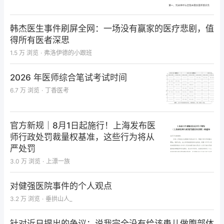
来在我的推荐下，加上有两篇不错的论文，她被香港大
学医学院接受为研究助理，同时，她也成为美捷登兼职
韩杰医生事件刷屏全网：一场没有赢家的医疗悲剧，值
员工，为美捷登各项制度的建立及操作程序标准作出了
得所有医者深思
重大贡献，这位战友目前已在国内一所著名大学任职。
1.5 万
浏览
·
弗洛伊德的小跟班
与另一位战友的初识，印象似乎不太好。这位战友是南
2026 年医师综合笔试考试时间
方某城市某医科大学一家附属医院的医生。他很喜爱科
6.7 万
浏览
·
丁香医考
研工作，而且很有想法。刚开始与美捷登合作时，可能
对美捷登缺乏了解和信心，加上科研经费不足，他坚持
提出“非分”要求。公司有关负责人向我征求意见，从
官方新规｜8月1日起施行！上海发布医
而，我与这位战友有了第一次电话交流。第一篇论文很
师行政处罚裁量权基准，这些行为将从
快被接受，他深受鼓舞，随后连续送来数篇论文或临床
严处罚
科研资料，经过双方积极合作，这些论文陆陆续续被接
3.0 万
浏览
·
上漂一族
受和发表。迄今，他已有5篇与美捷登合作的论文发
对健强医院事件的个人观点
表，不仅在医院深得领导赏识和同事羡慕，而且被评为
3.2 万
浏览
·
垂拱山人_
“市优秀青年研究人员”。更重要的是他成功地申请到各
类科研经费近百万，如今，“鸟枪换大炮”！我们的合作
针对近日提出的争议：说我完全没有给该患儿做腹部体