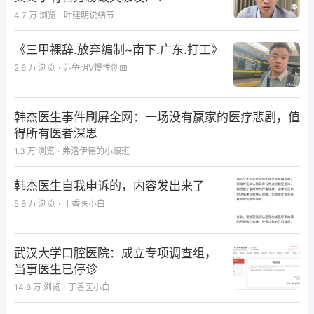
4.7 万
浏览
·
叶建明说结节
《三甲裸辞.放弃编制~南下.广东.打工》
2.6 万
浏览
·
苏争明V慢性创面
韩杰医生事件刷屏全网：一场没有赢家的医疗悲剧，值
得所有医者深思
1.3 万
浏览
·
弗洛伊德的小跟班
韩杰医生自我申诉的，内容发出来了
5.8 万
浏览
·
丁香医小白
武汉大学口腔医院：成立专项调查组，
当事医生已停诊
14.8 万
浏览
·
丁香医小白