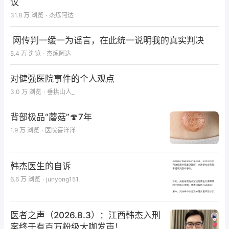
议
31.8 万
浏览
·
杰炼阿达
网传判一缓一为谣言，在此统一说明我的真实判决
5.4 万
浏览
·
杰炼阿达
对健强医院事件的个人观点
3.0 万
浏览
·
垂拱山人_
背部极品“蘑菇”🍄7年
1.9 万
浏览
·
医院喜洋洋
韩杰医生的自诉
6.6 万
浏览
·
junyong151
医者之声（2026.8.3）：江西韩杰入刑
案终于有百万粉级大咖发声！