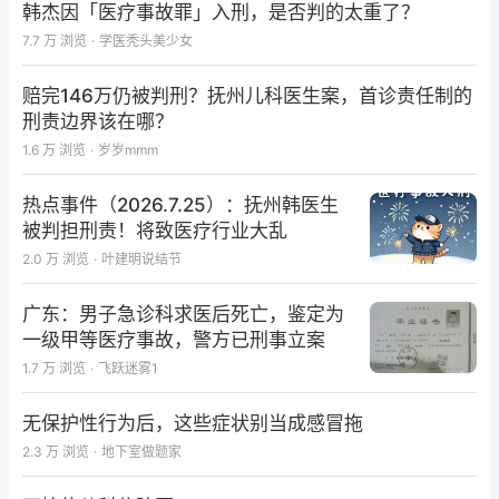
韩杰因「医疗事故罪」入刑，是否判的太重了？
7.7 万
浏览
·
学医秃头美少女
赔完146万仍被判刑？抚州儿科医生案，首诊责任制的
刑责边界该在哪？
1.6 万
浏览
·
岁岁mmm
热点事件（2026.7.25）：抚州韩医生
被判担刑责！将致医疗行业大乱
2.0 万
浏览
·
叶建明说结节
广东：男子急诊科求医后死亡，鉴定为
一级甲等医疗事故，警方已刑事立案
1.7 万
浏览
·
飞跃迷雾1
无保护性行为后，这些症状别当成感冒拖
2.3 万
浏览
·
地下室做题家