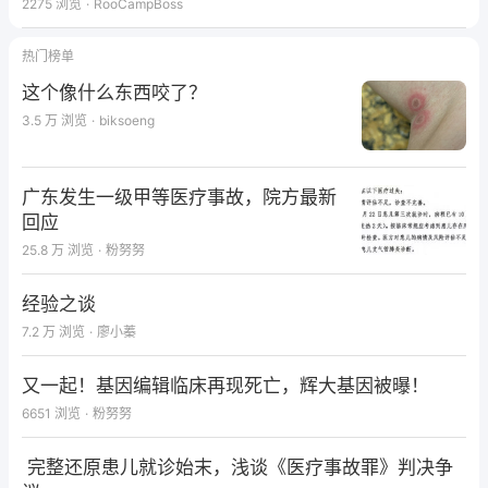
2275
浏览
·
RooCampBoss
热门榜单
这个像什么东西咬了？
3.5 万
浏览
·
biksoeng
广东发生一级甲等医疗事故，院方最新
回应
25.8 万
浏览
·
粉努努
经验之谈
7.2 万
浏览
·
廖小蓁
又一起！基因编辑临床再现死亡，辉大基因被曝！
6651
浏览
·
粉努努
完整还原患儿就诊始末，浅谈《医疗事故罪》判决争