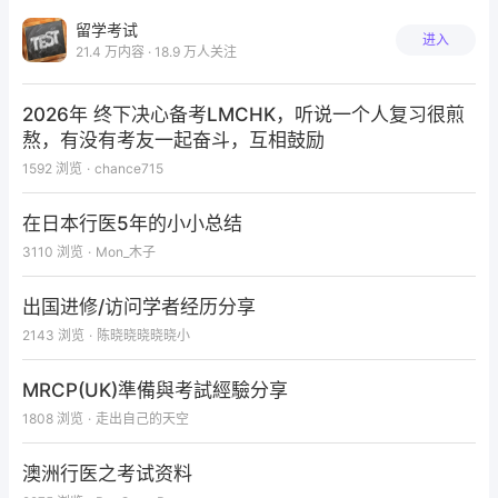
再购买健康保险。
留学考试
进入
21.4 万内容 · 18.9 万人关注
有些事情不是一成不变的，每个人情形也不一样，小
米有时不一定是具体考虑了你的情况。
2026年 终下决心备考LMCHK，听说一个人复习很煎
熬，有没有考友一起奋斗，互相鼓励
1592
浏览
·
chance715
在日本行医5年的小小总结
3110
浏览
·
Mon_木子
出国进修/访问学者经历分享
2143
浏览
·
陈晓晓晓晓晓小
MRCP(UK)準備與考試經驗分享
1808
浏览
·
走出自己的天空
澳洲行医之考试资料