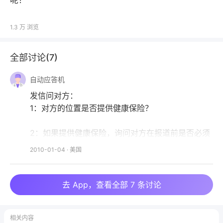
呢？
1.3 万
浏览
全部讨论(
7
)
自动应答机
发信问对方：
1：对方的位置是否提供健康保险？
2：如果提供健康保险，询问对方在报道前是否必须
要求个人购买保险，如果要求，需要覆盖哪段时间。
2010-01-04
·
美国
可以声明，如果没有特殊要求，你不打算在报到前购
买任何健康保险。
去 App，查看全部 7 条讨论
3：如果对方不提供健康保险，询问清楚个人购买健
康保险的覆盖及数额要求，以及必须的保险起始时
相关内容
间。可以声明，如果没有特殊要求，你打算在入境入