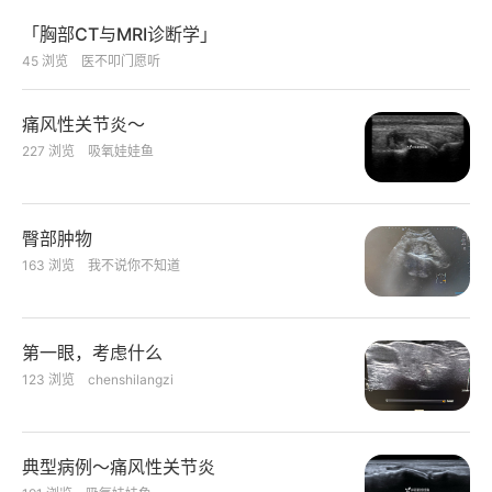
「胸部CT与MRI诊断学」
45
浏览
医不叩门愿听
痛风性关节炎～
227
浏览
吸氧娃娃鱼
臀部肿物
163
浏览
我不说你不知道
第一眼，考虑什么
123
浏览
chenshilangzi
典型病例～痛风性关节炎