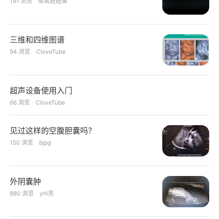
191
浏览
吸氧娃娃鱼
三维和四维图谱
94
浏览
CloveTube
超声设备使用入门
66
浏览
CloveTube
见过这样的空腹胆囊吗？
150
浏览
bjpg
外阴囊肿
880
浏览
yhl亮