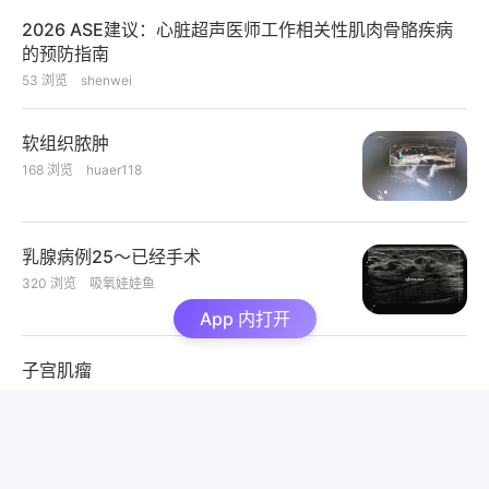
2026 ASE建议：心脏超声医师工作相关性肌肉骨骼疾病
的预防指南
53
浏览
shenwei
软组织脓肿
168
浏览
huaer118
乳腺病例25～已经手术
320
浏览
吸氧娃娃鱼
App 内打开
子宫肌瘤
157
浏览
huaer118
节育器下移