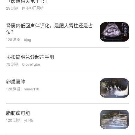
「影像相关电子书」
29
浏览
医不叩门愿听
肾窦内低回声伴钙化，是肥大肾柱还是占
位？
128
浏览
bjpg
协和简明急诊超声手册
79
浏览
CloveTube
卵巢囊肿
128
浏览
huaer118
脂肪瘤可能
120
浏览
yhl亮